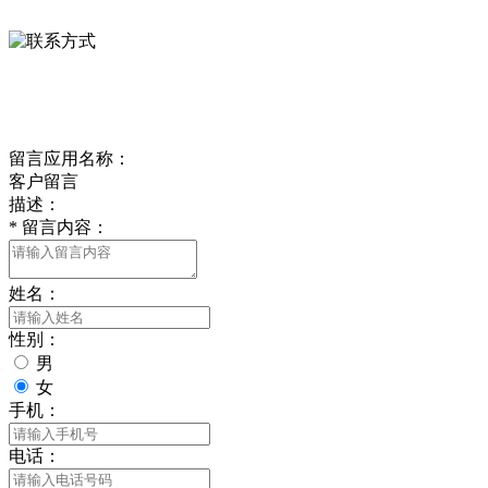
0312-8799456 18633256098
delishipin@yeah.net
给我留言
留言应用名称：
客户留言
描述：
*
留言内容：
姓名：
性别：
男
女
手机：
电话：