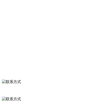
速冻甜糯玉米，芦笋，青豆，草莓，花菜，青刀豆，混合菜，胡萝卜
等。
服务支持
关于我们
食品安全知识
食品安全资讯
联系我们
联系方式
河北省保定市徐水县崔庄镇吴庄村