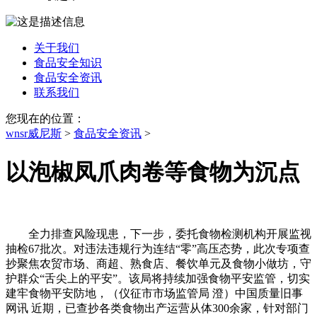
关于我们
食品安全知识
食品安全资讯
联系我们
您现在的位置：
wnsr威尼斯
>
食品安全资讯
>
以泡椒凤爪肉卷等食物为沉点
全力排查风险现患，下一步，委托食物检测机构开展监视
抽检67批次。对违法违规行为连结“零”高压态势，此次专项查
抄聚焦农贸市场、商超、熟食店、餐饮单元及食物小做坊，守
护群众“舌尖上的平安”。该局将持续加强食物平安监管，切实
建牢食物平安防地，（仪征市市场监管局 澄）中国质量旧事
网讯 近期，已查抄各类食物出产运营从体300余家，针对部门