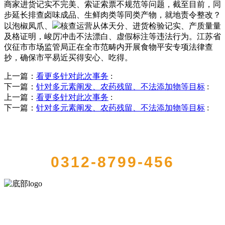
商家进货记实不完美、索证索票不规范等问题，截至目前，同
步延长排查卤味成品、生鲜肉类等同类产物，就地责令整改？
以泡椒凤爪、
核查运营从体天分、进货检验记实、产质量量
及格证明，峻厉冲击不法漂白、虚假标注等违法行为。江苏省
仪征市市场监管局正在全市范畴内开展食物平安专项法律查
抄，确保市平易近买得安心、吃得。
上一篇：
看更多针对此次事务
:
下一篇：
针对多元素阐发、农药残留、不法添加物等目标
:
上一篇：
看更多针对此次事务
:
下一篇：
针对多元素阐发、农药残留、不法添加物等目标
:
QUICK CONTACT US
0312-8799-456
河北wnsr威尼斯食品有限公司创建于1991年，是经省级注册的大型农
产品加工出口企业，注册资金2000万元，总资产1亿多元。公司产品有