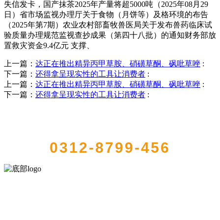
失信发卡，国产抹茶2025年产量将超5000吨（2025年08月29
日）省市场监视办理厅关于食物（月饼等）及格环境的布告
（2025年第7期）农业农村部畜牧兽医局关于发布兽药临床试
验质量办理规范监视查抄成果（第四十八批）的通知财务部放
置救灾资金9.4亿元 支撑、
上一篇：
达正在推出精异丙甲草胺、硝磺草酮、砜吡草唑
:
下一篇：
还得拿呈现实性的工具让消费者
:
上一篇：
达正在推出精异丙甲草胺、硝磺草酮、砜吡草唑
:
下一篇：
还得拿呈现实性的工具让消费者
:
QUICK CONTACT US
0312-8799-456
河北wnsr威尼斯食品有限公司创建于1991年，是经省级注册的大型农
产品加工出口企业，注册资金2000万元，总资产1亿多元。公司产品有
速冻甜糯玉米，芦笋，青豆，草莓，花菜，青刀豆，混合菜，胡萝卜