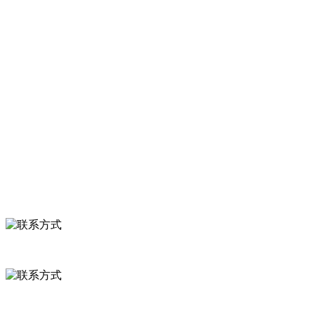
等。
服务支持
关于我们
食品安全知识
食品安全资讯
联系我们
联系方式
河北省保定市徐水县崔庄镇吴庄村
0312-8799456 18633256098