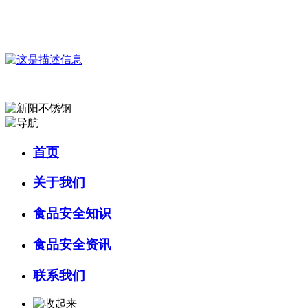
您好，欢迎来到 河北wnsr威尼斯食品 官方网站！
English
首页
关于我们
食品安全知识
食品安全资讯
联系我们