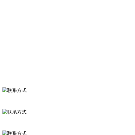
服务支持
关于我们
食品安全知识
食品安全资讯
联系我们
联系方式
河北省保定市徐水县崔庄镇吴庄村
0312-8799456 18633256098