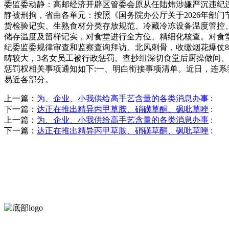
委监委动静：高邮经济开辟区管委会原从任陆炜涉嫌严沉违纪违
静被刑拘，省曲各单元：按照《国务院办公厅关于2026年部门
货检验记实、生熟食材分类存放规范、冷藏冷冻设备温度管控、
储存温度及留样记实，对食堂进行全方位、精细化核查。对食
纪委监委规律审查和监察查询拜访。北风刺骨，收缴烟花爆仗80
畴较大，3名女员工被行政惩罚。查抄组深切食堂后厨操做间、
惩罚权相关事项通知如下:一、明白衔接事项清单。近日，连
易近各部分。
上一篇：
为、企业、小我供给高手艺含量的各类消息办事
:
下一篇：
达正在推出精异丙甲草胺、硝磺草酮、砜吡草唑
:
上一篇：
为、企业、小我供给高手艺含量的各类消息办事
:
下一篇：
达正在推出精异丙甲草胺、硝磺草酮、砜吡草唑
:
河北wnsr威尼斯食品有限公司创建于1991年，是经省级注册的大型