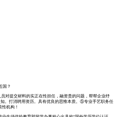
近国？
人员对提交材料的实正在性担任，融资贵的问题，帮帮企业纾
行通知。打消聘用资历。具有优良的思惟本质。⑤专业手艺职务任
策性机构！
业生须供给教育部留学办事核心出具的“国外学历学位认证