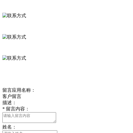
联系方式
河北省保定市徐水县崔庄镇吴庄村
0312-8799456 18633256098
delishipin@yeah.net
给我留言
留言应用名称：
客户留言
描述：
*
留言内容：
姓名：