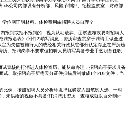
表.xls公司内部设有分析部、风险节制部、纪检监察室、财政部
学位网证明材料。体检费用由招聘人员自理？
间内报到或拒不报到的，视为从动放弃。面试查核次要对招聘人
《招聘报名表》(附件2)填写消息，资历审查贯穿于聘请工做全过
0.认定为失信被施行人的或经相关行政从管部分认定存正在严沉违
节资历。招聘岗亭不要求但招聘人员填写具备专业手艺职务任职
面试查核的打消进入体检资历。能从命办理，招聘岗亭要求具备
面试。取招聘岗亭所需天分证件扫描后制做成1个PDF文件，当
1的比例，按照招聘人员分析环境择优确定入围笔试人选。一时
30，未供给的视做不具备;打消聘用资历，查核成就以百分制计