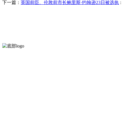
下一篇：
英国前臣、伦敦前市长鲍里斯·约翰逊23日被选执
:
河北wnsr威尼斯食品有限公司创建于1991年，是经省级注册的大型
服务支持
关于我们
食品安全知识
食品安全资讯
联系我们