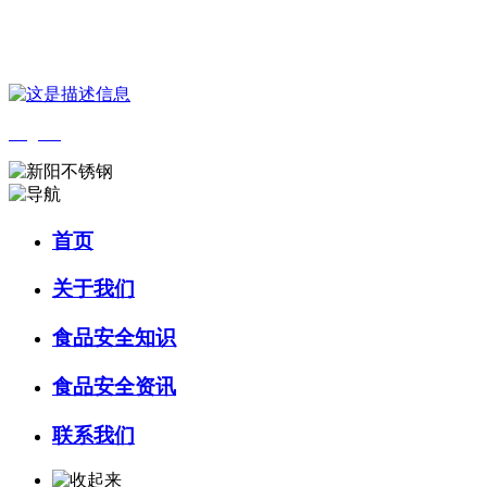
您好，欢迎来到 河北wnsr威尼斯食品 官方网站！
English
首页
关于我们
食品安全知识
食品安全资讯
联系我们