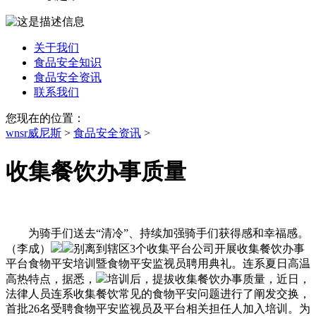
关于我们
食品安全知识
食品安全资讯
联系我们
您现在的位置：
wnsr威尼斯
>
食品安全资讯
>
收集餐饮办事质量
为骑手们送去“清冷”、持续加强骑手们获得感和幸福感。
（李成）
别离到辖区3个收集平台公司开展收集餐饮办事
平台食物平安培训暨食物平安监视员聘用典礼。连系夏日高温
高热特点，据悉，
培训后，提拔收集餐饮办事质量，近日，
法律人员连系收集餐饮常见的食物平安问题进行了阐发交换，
首批26名受聘食物平安监视员及平台相关担任人加入培训。为