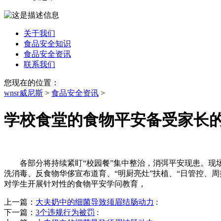
关于我们
食品安全知识
食品安全资讯
联系我们
您现在的位置：
wnsr威尼斯
>
食品安全资讯
>
学校食堂的食物平安备受家长
各部分将持续紧盯“校园餐”集中整治，消弭平安现患。现场
洗消毒、反食物华侈宣布道育、“明厨亮灶”扶植、“日管控、周
对学生开展针对性的食物平安学问教育，
上一篇：
大夫奶中的细菌导致须眉结肠动力
:
下一篇：
3个违规行为被罚
: