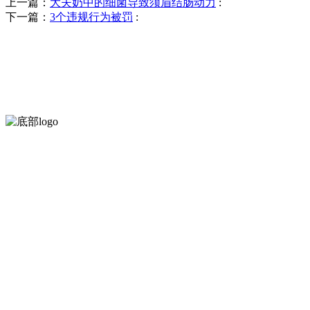
上一篇：
大夫奶中的细菌导致须眉结肠动力
:
下一篇：
3个违规行为被罚
:
河北wnsr威尼斯食品有限公司创建于1991年，是经省级注册的大型
服务支持
关于我们
食品安全知识
食品安全资讯
联系我们