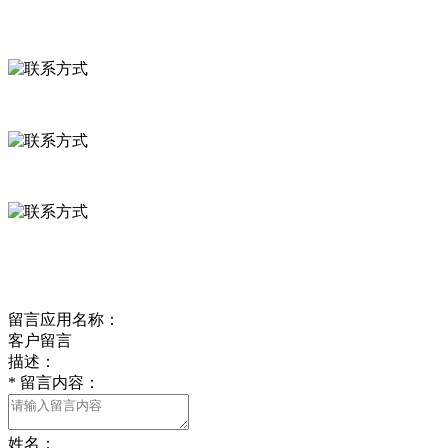
联系方式
河北省保定市徐水县崔庄镇吴庄村
0312-8799456 18633256098
delishipin@yeah.net
给我留言
留言应用名称：
客户留言
描述：
*
留言内容：
姓名：