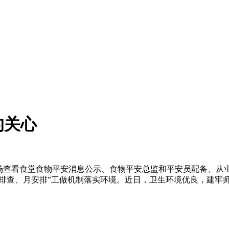
的关心
查看食堂食物平安消息公示、食物平安总监和平安员配备、从
排查、月安排”工做机制落实环境。近日，卫生环境优良，建牢师生