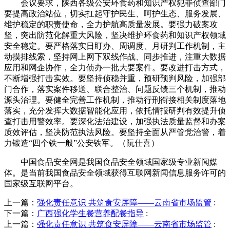
会议要求，陕西各级公安环食药和知识产权犯罪侦查部门
要提高政治站位，切实扛起守护民生、呵护生态、服务发展、
维护稳定的职责使命，全力护航高质量发展。要强力破案攻
坚，突出防范化解重大风险，坚决维护环食药和知识产权领域
安全稳定。要严格落实日盯办、周调度、月研判工作机制，主
动摸排线索，坚持网上网下双线作战、同步推进，注重大数据
应用和网企协作，全力侦办一批大要案件。要改进打击方式，
不断增强打击实效。要坚持侦稳并重，预研预判风险，加强部
门合作，落实案件移送、联合整治、问题反馈三个机制，推动
源头治理。要健全完善工作机制，推动行刑衔接相关制度落地
落实，充分发挥大数据智能化应用，依托情报研判有效提升侦
查打击用警效率。要深化法治建设，加强执法质量监督和办案
质效评估，坚决防范执法风险。要坚持全面从严管党治警，着
力锻造“四个铁一般”公安铁军。（阮仕喜）
中国食品安全网是我国食品安全领域国家级专业新闻媒
体。是当前我国食品安全领域获得互联网新闻信息服务许可的
国家级互联网平台。
上一篇：
强化责任意识 共筑食安屏障——云南省市场监管
:
下一篇：
广西强化学生餐营养配餐指导
:
上一篇：
强化责任意识 共筑食安屏障——云南省市场监管
: