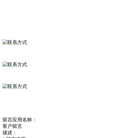
食品安全资讯
联系我们
联系方式
河北省保定市徐水县崔庄镇吴庄村
0312-8799456 18633256098
delishipin@yeah.net
给我留言
留言应用名称：
客户留言
描述：