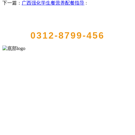
下一篇：
广西强化学生餐营养配餐指导
:
QUICK CONTACT US
0312-8799-456
河北wnsr威尼斯食品有限公司创建于1991年，是经省级注册的大型农
产品加工出口企业，注册资金2000万元，总资产1亿多元。公司产品有
速冻甜糯玉米，芦笋，青豆，草莓，花菜，青刀豆，混合菜，胡萝卜
等。
服务支持
关于我们
食品安全知识