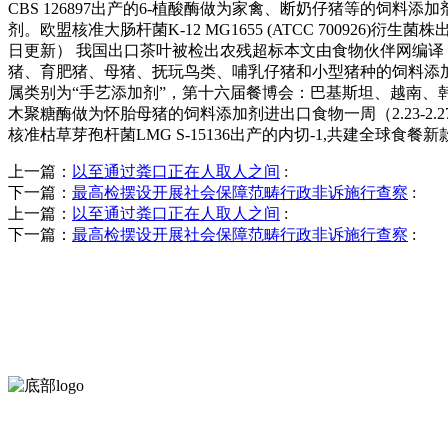
CBS 126897出产的6-植酸酶做为家禽、断奶仔猪等的饲料添
剂。欧盟核准大肠杆菌K-12 MG1655 (ATCC 700926)
日更新） 我国出口茶叶被检出农残超标本文由食物伙伴网编译，马年
猪、育肥猪、母猪、抚玩鸟类、哺乳仔猪和小型猪种的饲料添加剂
属类别为“手艺添加剂”，第十六届餐博会：巴基斯坦、越南、韩国等多
木聚糖酶做为怀胎母猪的饲料添加剂进出口食物一周（2.23-2
核准枯草芽孢杆菌LMG S-15136出产的内切-1,共建全球食餐新款
上一篇：
以至通过粪口正在人取人之间
:
下一篇：
最高检摆设开展社会保障范畴行政非诉施行查察
:
上一篇：
以至通过粪口正在人取人之间
:
下一篇：
最高检摆设开展社会保障范畴行政非诉施行查察
:
河北wnsr威尼斯食品有限公司创建于1991年，是经省级注册的大型