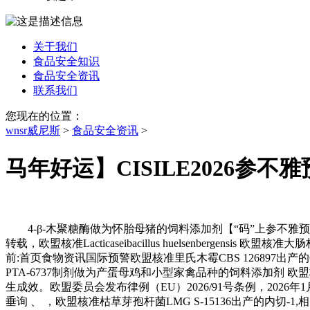
关于我们
食品安全知识
食品安全资讯
联系我们
您现在的位置：
wnsr威尼斯
>
食品安全资讯
>
马年好运】CISILE2026参
4-β-木聚糖酶做为怀胎母猪的饲料添加剂【“码”上参不雅
转载，欧盟核准Lacticaseibacillus huelsenberge
前:首页食物资讯国际预警欧盟核准里氏木霉CBS 126897出产的6
PTA-6737制剂做为产蛋母鸡和小型家禽品种的饲料添加剂 欧盟核
生成效。欧盟委员会发布律例（EU）2026/91号条例，2026年
垂询 、 ，欧盟核准枯草芽孢杆菌LMG S-15136出产的内切