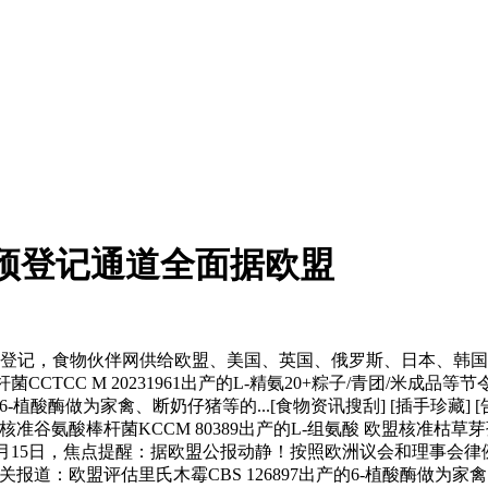
不雅预登记通道全面据欧盟
预登记，食物伙伴网供给欧盟、美国、英国、俄罗斯、日本、韩
nsis 欧盟核准大肠杆菌CCTCC M 20231961出产的L-精氨20+粽
-植酸酶做为家禽、断奶仔猪等的...[食物资讯搜刮] [插手珍藏] [
准谷氨酸棒杆菌KCCM 80389出产的L-组氨酸 欧盟核准枯草芽孢
1月15日，焦点提醒：据欧盟公报动静！按照欧洲议会和理事会律例（EC
-1,相关报道：欧盟评估里氏木霉CBS 126897出产的6-植酸