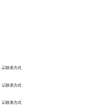
服务支持
关于我们
食品安全知识
食品安全资讯
联系我们
联系方式
河北省保定市徐水县崔庄镇吴庄村
0312-8799456 18633256098