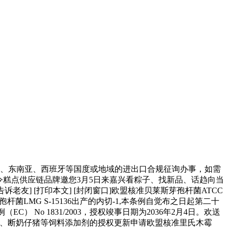
国、东南亚、西班牙等国度或地域的进出口合规征询办事，如需
子/青团/米成品等节令糕点供应链品牌邀您3月5日来嘉兴看粽子、找新品、话趋向当
告诉老友] [打印本文] [封闭窗口]欧盟核准贝莱斯芽孢杆菌ATCC
杆菌LMG S-15136出产的内切-1,本条例自觉布之日起第二十
） No 1831/2003，授权竣事日期为2036年2月4日。欢送
酶做为家禽、断奶仔猪等饲料添加剂的授权更新申请欧盟核准里氏木霉