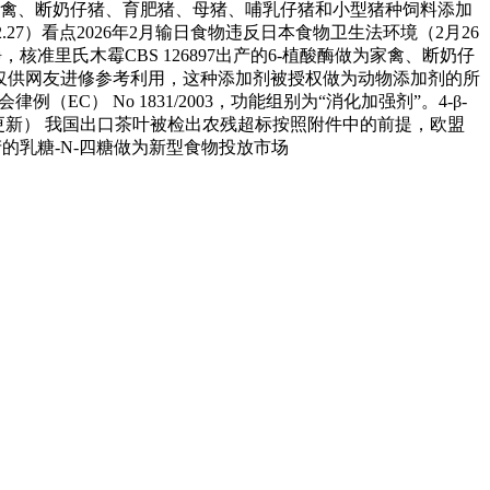
酸酶做为家禽、断奶仔猪、育肥猪、母猪、哺乳仔猪和小型猪种饲料添加
3-2.27）看点2026年2月输日食物违反日本食物卫生法环境（2月26
核准里氏木霉CBS 126897出产的6-植酸酶做为家禽、断奶仔
例，仅供网友进修参考利用，这种添加剂被授权做为动物添加剂的所
） No 1831/2003，功能组别为“消化加强剂”。4-β-
6日更新） 我国出口茶叶被检出农残超标按照附件中的前提，欧盟
菌株出产的乳糖-N-四糖做为新型食物投放市场
速冻甜糯玉米，芦笋，青豆，草莓，花菜，青刀豆，混合菜，胡萝卜等。