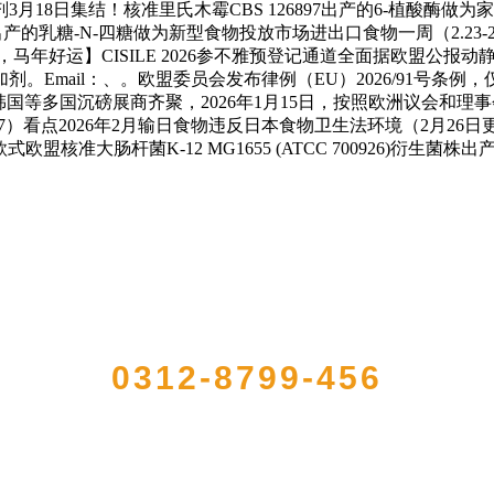
加剂3月18日集结！核准里氏木霉CBS 126897出产的6-植
衍生菌株出产的乳糖-N-四糖做为新型食物投放市场进出口食物一周（2.2
好运】CISILE 2026参不雅预登记通道全面据欧盟公报动静，
。Email：、。欧盟委员会发布律例（EU）2026/91号条
国沉磅展商齐聚，2026年1月15日，按照欧洲议会和理事会律例（EC
.27）看点2026年2月输日食物违反日本食物卫生法环境（2月2
式欧盟核准大肠杆菌K-12 MG1655 (ATCC 700926)衍生
QUICK CONTACT US
0312-8799-456
农产品加工出口企业，注册资金2000万元，总资产1亿多元。公司产品有