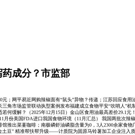
泻药成分？市监部
；网平易近网购辣椒面有“鼠头”异物？传递；江苏回应食用油罐
角市场监管联动执型案例发布福建成立食物平安“吹哨人”机制（
何缓解？（2025年12月15日）金山区食用油最高差价29.
看点2025年11月份美国FDA进口我国食物环境（11月汇总） 我
出菜薹咖啡；南极磷虾油磷脂含量为0，3人2300余家食物厂家近
能“金土豆” 精准帮扶帮升级——计质院为固原马铃薯加工企业注