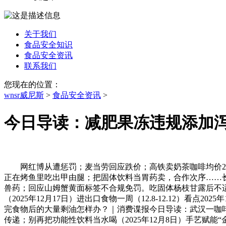
关于我们
食品安全知识
食品安全资讯
联系我们
您现在的位置：
wnsr威尼斯
>
食品安全资讯
>
今日导读：减肥果冻违规添加
网红博从遭惩罚；麦当劳回应跌价；高铁卖奶茶咖啡均价20元
正在烤鱼里吃出甲由腿；把固体饮料当胃药卖，合作次序……长三
兽药；回应山姆蟹黄面标签不合规免罚。吃固体杨枝甘露后不适若
（2025年12月17日）进出口食物一周（12.8-12.12）
完食物后的大量剩油怎样办？｜消费谍报今日导读：武汉一咖啡馆推
传递；别再把功能性饮料当水喝（2025年12月8日）手艺赋