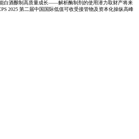
钥 赋能白酒酿制高质量成长——解析酶制剂的使用潜力取财产将来
PS 2025 第二届中国国际低值可收受接管物及资本化操纵高峰
速冻甜糯玉米，芦笋，青豆，草莓，花菜，青刀豆，混合菜，胡萝卜等。