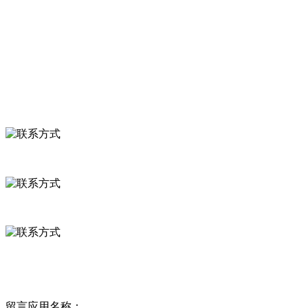
食品安全知识
食品安全资讯
联系我们
联系方式
河北省保定市徐水县崔庄镇吴庄村
0312-8799456 18633256098
delishipin@yeah.net
给我留言
留言应用名称：