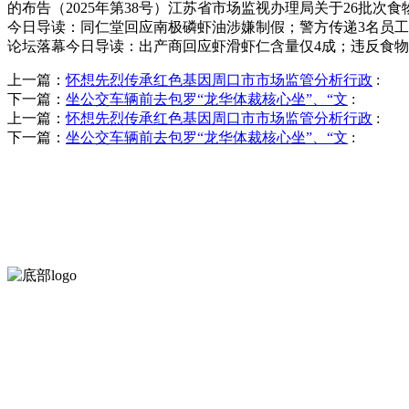
的布告（2025年第38号）江苏省市场监视办理局关于26批次
今日导读：同仁堂回应南极磷虾油涉嫌制假；警方传递3名员工会餐喝
论坛落幕今日导读：出产商回应虾滑虾仁含量仅4成；违反食物平
上一篇：
怀想先烈传承红色基因周口市市场监管分析行政
:
下一篇：
坐公交车辆前去包罗“龙华体裁核心坐”、“文
:
上一篇：
怀想先烈传承红色基因周口市市场监管分析行政
:
下一篇：
坐公交车辆前去包罗“龙华体裁核心坐”、“文
:
河北wnsr威尼斯食品有限公司创建于1991年，是经省级注册的大型
服务支持
关于我们