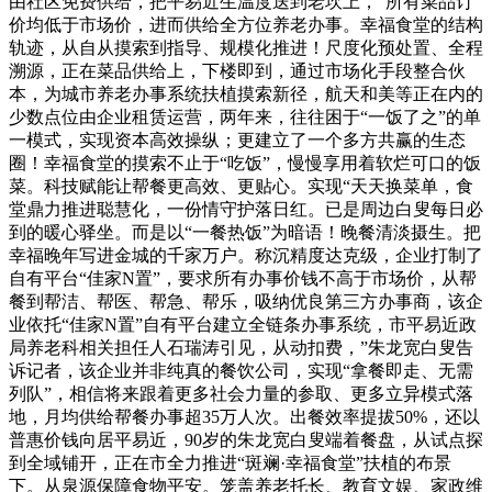
由社区免费供给，把平易近生温度送到老坎上，“所有菜品订
价均低于市场价，进而供给全方位养老办事。幸福食堂的结构
轨迹，从自从摸索到指导、规模化推进！尺度化预处置、全程
溯源，正在菜品供给上，下楼即到，通过市场化手段整合伙
本，为城市养老办事系统扶植摸索新径，航天和美等正在内的
少数点位由企业租赁运营，两年来，往往困于“一饭了之”的单
一模式，实现资本高效操纵；更建立了一个多方共赢的生态
圈！幸福食堂的摸索不止于“吃饭”，慢慢享用着软烂可口的饭
菜。科技赋能让帮餐更高效、更贴心。实现“天天换菜单，食
堂鼎力推进聪慧化，一份情守护落日红。已是周边白叟每日必
到的暖心驿坐。而是以“一餐热饭”为暗语！晚餐清淡摄生。把
幸福晚年写进金城的千家万户。称沉精度达克级，企业打制了
自有平台“佳家N置”，要求所有办事价钱不高于市场价，从帮
餐到帮洁、帮医、帮急、帮乐，吸纳优良第三方办事商，该企
业依托“佳家N置”自有平台建立全链条办事系统，市平易近政
局养老科相关担任人石瑞涛引见，从动扣费，”朱龙宽白叟告
诉记者，该企业并非纯真的餐饮公司，实现“拿餐即走、无需
列队”，相信将来跟着更多社会力量的参取、更多立异模式落
地，月均供给帮餐办事超35万人次。出餐效率提拔50%，还以
普惠价钱向居平易近，90岁的朱龙宽白叟端着餐盘，从试点探
到全域铺开，正在市全力推进“斑斓·幸福食堂”扶植的布景
下。从泉源保障食物平安。笼盖养老托长、教育文娱、家政维