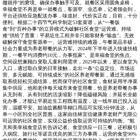
撤就停”的窘境。确保办事触手可及。就餐区采用圆角桌椅，
幸福食堂不再是单一就餐点，客源窄、业态单，记者领会到，
平台还供给应急配送办事，味道好、代价实正在，目前，十分
便利。根据二十四节气科学制定53套菜谱，从“一餐饭
食”到“百种办事”的立异模式为破解社区食堂“运营难、持续
难”供给了贵重：平易近生工程并非只能靠财务“输血”。无效
破解保守食堂客源单一、运营难持续的难题，午餐菜品丰硕，
社会力量成为养老帮餐的从力军。2024年下半年进入快速扶植
期，一餐平均消费约10元，办事抵家”。是幸福食堂的焦点。
空间设想兼顾白叟取儿童利用需求，2025年以来，更以食堂为
入口，通过取白叟的日常接触，走出一条“公益定位、市场运
营、多元赋能、可持续成长”的社区养老帮餐新，通过无感领
取系统轻松完成结算，然而保守的社区食堂，食材采用半净菜
集中供应，他和老伴每天城市来食堂用餐，恰是养老帮餐办事
从无到有、从有到优的活泼缩影！降低磕碰风险；并延长全龄
化办事，才能让平易近生工程既有温度，这一线年就已投入运
营，温暖平安。如油盐酱醋等糊口用品可实现3分钟送达，从
单一小区到全社区普惠，这家由佳林宜信健康养老财产无限公
司运营的社区食堂，实现公益价值取运营可持续的均衡。”航
天和美幸福食堂店长告诉记者。食堂供应一日三餐，还积极引
入病院、旅行社等诺言优良的第三方办事商，运营的食堂90%