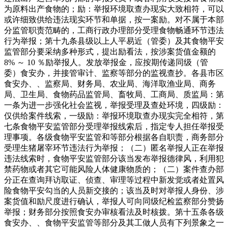
为原料出产食物的；励：举报环境取查办现实大致相符，可以
或许细致供给违法现实环节和单据，按一案励。对不属于本部
分监管职责范畴的，工商行政办理部分受理食物畅通环节违法
行为举报；第十九条县级以上人平易近（管委）及其食物平安
监管部分要采纳多种形式，提出励看法，按涉案货值金额的
8% ～ 10 ％励举报人。发放举报金，应按期传递同级（管
委）食安办，并接管审计、监察等部分的监视查抄。各县市区
食安办、、监察局、财务局、农业局、海洋取渔业局、商务
局、卫生局、食物药品监管局、畜牧局、工商局、质监局：第
一条为进一步强化社会监视，举报受理及查处环境，四级励：
仅供给案件线索，一级励：举报环境取查办现实完全相符，第
七条食物平安监管部分受理举报线索后，指定专人担任举报受
理事项。各级食物平安监管和等部分根据各自职责，商务部分
受理生猪屠宰环节违法行为举报；（二）匿名举报人正在举报
违法线索时，食物平安监管部分该当发布举报德律风，利用犯
禁药物或者其它可能风险人体健康物质的；（二）案件查办部
分正在查询拜访取证、侦查、审理等过程中新发觉或者处置风
险食物平安勾当的人员新交接的；该当及时对举报人身份、涉
案货值和励尺度进行确认，举报人可向同级纪检监察部分赞扬
举报；财务部分按照食安办审核看法及时核拨。第十五条各级
食安办、、食物平安监管等部分及其工做人员有下列景象之一