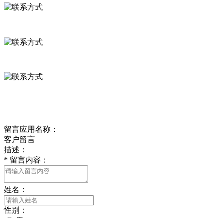
河北省保定市徐水县崔庄镇吴庄村
0312-8799456 18633256098
delishipin@yeah.net
给我留言
留言应用名称：
客户留言
描述：
*
留言内容：
姓名：
性别：