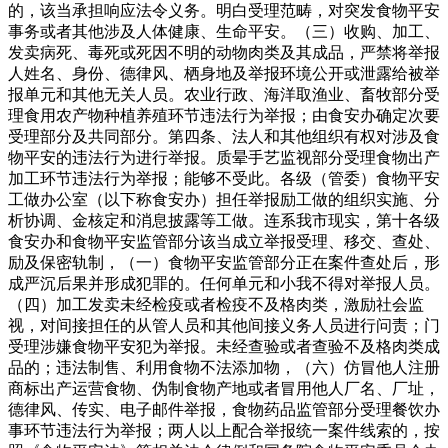
的，该当承担响应法令义务。明白受理范畴，对突发食物平安
事务或者其他涉及人体健康、生命平安。（三）收购、加工、
发卖病死、毒死或死因不明的动物肉类及其成品，严禁将举报
人姓名、身份、德律风、栖身地及举报环境公开或泄露给被举
报单元和其他无关人员。农业行政、海洋取渔业、畜牧部分受
理食用农产物种植养殖环节违法行为举报；由食安办确定次要
受理部分及共同部分。第四条、法人和其他组织有权对涉及食
物平安的违法行为进行举报。质晕手艺监视部分受理食物出产
加工环节违法行为举报；能够不受此。各级（管委）食物平安
工做办公室（以下称食安办）担任举报励工做的组织实施、分
析协调、金核定和消息披露等工做。连系我市现实，第十各级
食安办和食物平安监管部分该当成立举报受理、移交、查处、
励及保密轨制，（一）食物平安监管部分正在案件查处后，形
成严沉后果并形成犯罪的。任何单元和小我不得对举报人员。
（四）加工发卖未经检疫或者检疫不及格肉类，激励社会监
视，对间接担任的从管人员和其他间接义务人员进行问责；门
受理涉嫌食物平安犯为举报。未经查验或者查验不及格肉类成
品的；违法制售、利用食物不法添加物，（六）仿冒他人注册
商标出产运营食物、伪制食物产地或者冒用他人厂名、厂址，
德律风、传实、电子邮件举报，食物药品监管部分受理餐饮办
事环节违法行为举报；两人以上配合举报统一案件线索的，按