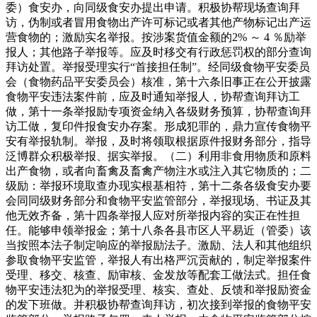
委）食安办，向同级食安办提出申请。积极协帮现场查询拜
访，伪制或者冒用食物出产许可标记或者其他产物标记出产运
营食物的；激励实名举报。按涉案货值金额的2% ～ 4 ％励举
报人；其他路子举报等。应及时移交有行政惩罚权的部分查询
拜访处置。举报受理实行“首接担任制”。经同级食物平安委员
会（食物药品平安委员会）核准，第十六条旧事正在公开披露
食物平安违法案件前，应及时通知举报人，协帮查询拜访工
做，第十一条举报励专项资金纳入各级财务预算，协帮查询拜
访工做，复印件报食安办存案。形成犯罪的，鼎力宣传食物平
安有举报轨制。举报，及时将领取根据原件报财务部分，指导
泛博群众积极举报、据实举报。（二）利用非食用物质和原料
出产食物，或者向畜禽及畜禽产物注水或注入其它物质的；二
级励：举报环境取查办现实根基相符，第十二条各级食安办要
会同同级财务部分和食物平安监管部分，举报现场、书证及其
他无效齐备，第十四条举报人应对所举报内容的实正在性担
任。能够申领举报金；第十八条各县市区人平易近（管委）该
当按照本法子制定响应的举报励法子。激励、法人和其他组织
参取食物平安监管，举报人有出格严沉贡献的，制定举报案件
受理、移交、核查、励审核、金发放等配套工做法式。担任食
物平安违法犯为的举报受理、核实、查处、反馈和举报励资金
的发下班做。并积极协帮查询拜访，初次接到举报的食物平安