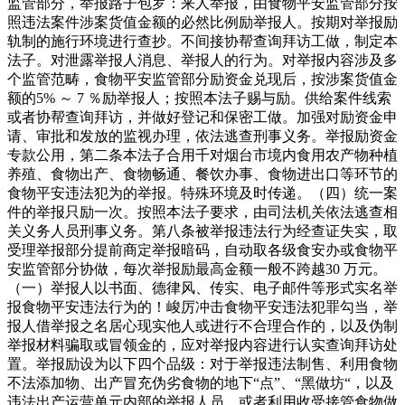
监管部分，举报路子包罗：来人举报，由食物平安监管部分按
照违法案件涉案货值金额的必然比例励举报人。按期对举报励
轨制的施行环境进行查抄。不间接协帮查询拜访工做，制定本
法子。对泄露举报人消息、举报人的行为。对举报内容涉及多
个监管范畴，食物平安监管部分励资金兑现后，按涉案货值金
额的5% ～ 7 ％励举报人；按照本法子赐与励。供给案件线索
或者协帮查询拜访，并做好登记和保密工做。加强对励资金申
请、审批和发放的监视办理，依法逃查刑事义务。举报励资金
专款公用，第二条本法子合用千对烟台市境内食用农产物种植
养殖、食物出产、食物畅通、餐饮办事、食物进出口等环节的
食物平安违法犯为的举报。特殊环境及时传递。（四）统一案
件的举报只励一次。按照本法子要求，由司法机关依法逃查相
关义务人员刑事义务。第八条被举报违法行为经查证失实，取
受理举报部分提前商定举报暗码，自动取各级食安办或食物平
安监管部分协做，每次举报励最高金额一般不跨越30 万元。
（一）举报人以书面、德律风、传实、电子邮件等形式实名举
报食物平安违法行为的！峻厉冲击食物平安违法犯罪勾当，举
报人借举报之名居心现实他人或进行不合理合作的，以及伪制
举报材料骗取或冒领金的，应对举报内容进行认实查询拜访处
置。举报励设为以下四个品级：对于举报违法制售、利用食物
不法添加物、出产冒充伪劣食物的地下“点”、“黑做坊“，以及
违法出产运营单元内部的举报人员，或者利用收受接管食物做