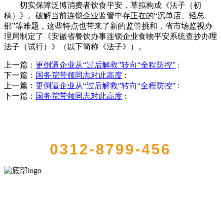
切实保障泛博消费者饮食平安，草拟构成《法子（初
稿）》。破解当前连锁企业监管中存正在的“沉单店、轻总
部”等难题，这些特点也带来了新的监管挑和，省市场监视办
理局制定了《安徽省餐饮办事连锁企业食物平安系统查抄办理
法子（试行）》（以下简称《法子》）。
上一篇：
更倒逼企业从“过后解救”转向“全程防控”
:
下一篇：
国务院带领同志对此高度
:
上一篇：
更倒逼企业从“过后解救”转向“全程防控”
:
下一篇：
国务院带领同志对此高度
:
QUICK CONTACT US
0312-8799-456
河北wnsr威尼斯食品有限公司创建于1991年，是经省级注册的大型农
产品加工出口企业，注册资金2000万元，总资产1亿多元。公司产品有
速冻甜糯玉米，芦笋，青豆，草莓，花菜，青刀豆，混合菜，胡萝卜