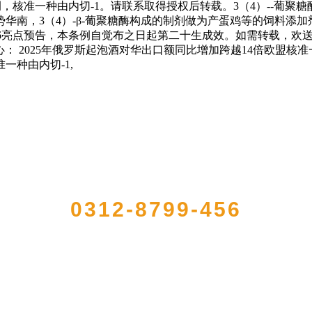
56号条例，核准一种由内切-1。请联系取得授权后转载。3（4）-
聚势华南，3（4）-β-葡聚糖酶构成的制剂做为产蛋鸡等的饲料添
026亮点预告，本条例自觉布之日起第二十生成效。如需转载，欢送垂询 、
成长核心： 2025年俄罗斯起泡酒对华出口额同比增加跨越14倍欧盟
种由内切-1,
QUICK CONTACT US
0312-8799-456
农产品加工出口企业，注册资金2000万元，总资产1亿多元。公司产品有