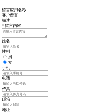
给我留言
留言应用名称：
客户留言
描述：
*
留言内容：
姓名：
性别：
男
女
手机：
电话：
传真：
邮箱：
地址：