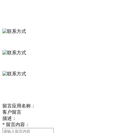
联系我们
联系方式
河北省保定市徐水县崔庄镇吴庄村
0312-8799456 18633256098
delishipin@yeah.net
给我留言
留言应用名称：
客户留言
描述：
*
留言内容：