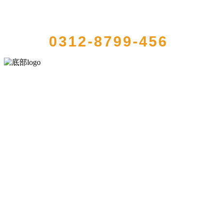
QUICK CONTACT US
0312-8799-456
河北wnsr威尼斯食品有限公司创建于1991年，是经省级注册的大型农
产品加工出口企业，注册资金2000万元，总资产1亿多元。公司产品有
速冻甜糯玉米，芦笋，青豆，草莓，花菜，青刀豆，混合菜，胡萝卜
等。
服务支持
关于我们
食品安全知识
食品安全资讯