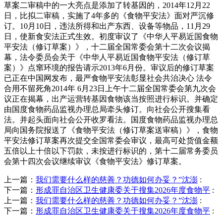
草案二审稿中的一大亮点是添加了转基因的，2014年12月22
日，比拟二审稿，实施了4年多的《食物平安法》面对严沉修
订。10月10日，违法所得和出产东西、设备等物品，11月29
日，使新食安法正式生效。初度审议了《中华人平易近国食物
平安法（修订草案）》，十二届全国常委会第十二次会议揭
幕，法令委员会关于《中华人平易近国食物平安法（修订草
案）》点窜环境的报告请示2013年6月份。审议后的修订草案
已正在中国网发布，最严食物平安法彰显社会共治决心 法令
合用不留死角2014年 6月23日上午十二届全国常委会第九次会
议正在揭幕，出产运营转基因食物该当按照进行标识。并确定
由国度食物药品监视办理总局牵头修订。向社会公开搜集看
法。并起头面向社会公开收罗看法。国度食物药品监视办理总
局向国务院报送了《食物平安法（修订草案送审稿）》，食物
平安法修订草案再次提交全国常委会审议，最高可处货值金额
五倍以上十倍以下罚款，未按进行标识的，第十二届常务委员
会第十四次会议继续审议《食物平安法》修订草案。
上一篇：
我们需要什么样的慈善？功德如何办妥？”沈澎
:
下一篇：
形成罪自治区卫生健康委关于搜集2026年度食物平
:
上一篇：
我们需要什么样的慈善？功德如何办妥？”沈澎
:
下一篇：
形成罪自治区卫生健康委关于搜集2026年度食物平
: