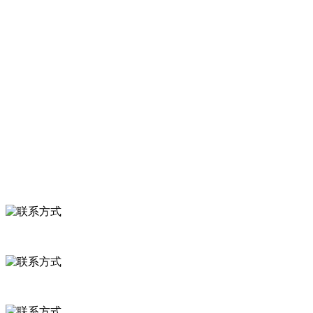
等。
服务支持
关于我们
食品安全知识
食品安全资讯
联系我们
联系方式
河北省保定市徐水县崔庄镇吴庄村
0312-8799456 18633256098