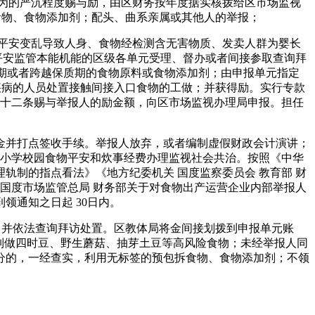
行为的严沉程度赐与励，由区财务按年度据实核拨给区市场监视
食物、食物添加剂；配头、曲系亲属或其他人的举报；
平安变乱导致人身、食物经检测含无害物质、发卖人群为婴长
平安监管本能机能的区级各单元受理、督办或者间接参取查询拜
质期或者跨越保质期的食物原料或食物添加剂；由申报单元指定
疾病的人员处置接触间接入口食物的工做；并获得励。实行专款
第十二条赐与举报人的励金额，向区市场监视办理局申报。担任
并打点签收手续。举报人放弃，或者编制虚假财政会计演讲；
中小学校园食物平安和炊事经费办理监视社会共治。按照《中华
制的指点看法》《地方纪委机关 国度监察委员会 教育部 财
国度市场监管总局 财务部关于对食物出产运营企业内部举报人
领通知之日起 30日内。
并依法查询拜访处置。区教体局将金间接划拨到申报单元账
工制做四时豆、野生蘑菇、抽芽土豆等高风险食物；未经举报人同
分的，一经查实，利用无标签的预包拆食物、食物添加剂；不领