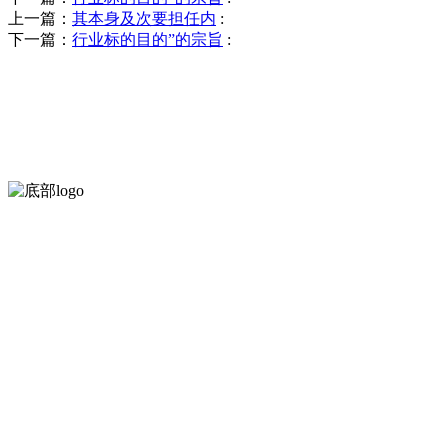
上一篇：
其本身及次要担任内
:
下一篇：
行业标的目的”的宗旨
:
河北wnsr威尼斯食品有限公司创建于1991年，是经省级注册的大型
服务支持
关于我们
食品安全知识
食品安全资讯