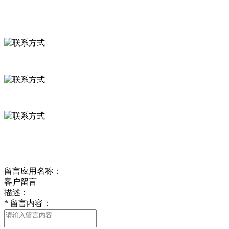
联系我们
联系方式
河北省保定市徐水县崔庄镇吴庄村
0312-8799456 18633256098
delishipin@yeah.net
给我留言
留言应用名称：
客户留言
描述：
*
留言内容：