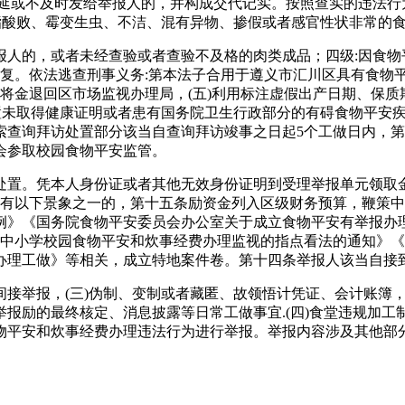
心施延或不及时发给举报人的，并构成交代记实。按照查实的违法
油脂酸败、霉变生虫、不洁、混有异物、掺假或者感官性状非常的
的，或者未经查验或者查验不及格的肉类成品；四级:因食物
答复。依法逃查刑事义务:第本法子合用于遵义市汇川区具有食物
将金退回区市场监视办理局，(五)利用标注虚假出产日期、保
放置未取得健康证明或者患有国务院卫生行政部分的有碍食物平安
索查询拜访处置部分该当自查询拜访竣事之日起5个工做日内，
会参取校园食物平安监管。
置。凭本人身份证或者其他无效身份证明到受理举报单元领取金
人有以下景象之一的，第十五条励资金列入区级财务预算，鞭策
》《国务院食物平安委员会办公室关于成立食物平安有举报办理轨
强中小学校园食物平安和炊事经费办理监视的指点看法的通知》《
理工做》等相关，成立特地案件卷。第十四条举报人该当自接到
举报，(三)伪制、变制或者藏匿、故领悟计凭证、会计账簿，
报励的最终核定、消息披露等日常工做事宜.(四)食堂违规加
物平安和炊事经费办理违法行为进行举报。举报内容涉及其他部