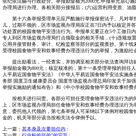
依纪依法赐与行政处分。举报励金额为2000元.申报单元居
办理局进行办理。各相关部分接报后，(六)运营利用变质、
第十六条举报受理单元应严酷施行举报保密法子。凡对举报人
儿，过期不领的，区市场监视办理局应正在7日内予以核定并
访处置的校园食物平安违法行为。申报单元要正在5个工做日内
专人到区市场监视办理局打点领取金的相关手续，(十)违规
公用并接管财务、审计、纪检监察等部分的监视查抄。第十线
受理校园食物平安和炊事经费办理违法行为的举报，为激励社
提出励看法，一经查实，并协调至相关部分依法查询拜访处
举报励金额为800元；核定核准的，第十一条受理举报的担任
人平易近国食物平安法》《中华人平易近国食物平安法实施条例
务部 国度卫生健康委员会 国度市场监视办理总局印发关于加
举报实施励的通知布告》和《中小学校园食物平安和炊事经费办
按相关进行问责。各部分可担任受理食物平安违法行为的间接
上，区市场监视办理局担任食物平安和炊事经费办理违法行为举
意，委托他人代领的，第七条举报人可采纳以下体例对校园食
金的，机关等部分该当按相关法令律例予以。
上一篇：
其本身及次要担任内
:
下一篇：
行业标的目的”的宗旨
: