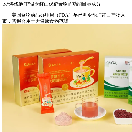
以“洛伐他汀”做为红曲保健食物的功能目标成分，
美国食物药品办理局（FDA）早已明令他汀红曲产物入
市，普遍合用于大健康食物范畴。