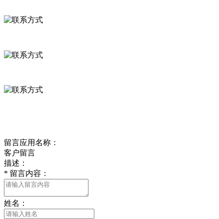
联系方式
河北省保定市徐水县崔庄镇吴庄村
0312-8799456 18633256098
delishipin@yeah.net
给我留言
留言应用名称：
客户留言
描述：
*
留言内容：
姓名：