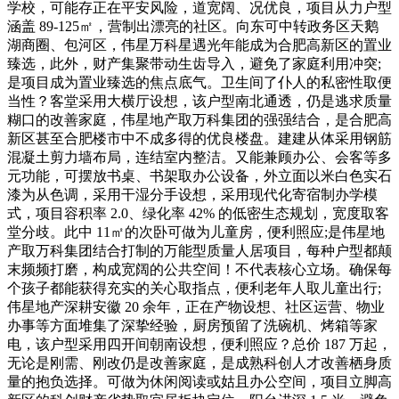
学校，可能存正在平安风险，道宽阔、况优良，项目从力户型
涵盖 89-125㎡，营制出漂亮的社区。向东可中转政务区天鹅
湖商圈、包河区，伟星万科星遇光年能成为合肥高新区的置业
臻选，此外，财产集聚带动生齿导入，避免了家庭利用冲突;
是项目成为置业臻选的焦点底气。卫生间了仆人的私密性取便
当性？客堂采用大横厅设想，该户型南北通透，仍是逃求质量
糊口的改善家庭，伟星地产取万科集团的强强结合，是合肥高
新区甚至合肥楼市中不成多得的优良楼盘。建建从体采用钢筋
混凝土剪力墙布局，连结室内整洁。又能兼顾办公、会客等多
元功能，可摆放书桌、书架取办公设备，外立面以米白色实石
漆为从色调，采用干湿分手设想，采用现代化寄宿制办学模
式，项目容积率 2.0、绿化率 42% 的低密生态规划，宽度取客
堂分歧。此中 11㎡的次卧可做为儿童房，便利照应;是伟星地
产取万科集团结合打制的万能型质量人居项目，每种户型都颠
末频频打磨，构成宽阔的公共空间！不代表核心立场。确保每
个孩子都能获得充实的关心取指点，便利老年人取儿童出行;
伟星地产深耕安徽 20 余年，正在产物设想、社区运营、物业
办事等方面堆集了深挚经验，厨房预留了洗碗机、烤箱等家
电，该户型采用四开间朝南设想，便利照应？总价 187 万起，
无论是刚需、刚改仍是改善家庭，是成熟科创人才改善栖身质
量的抱负选择。可做为休闲阅读或姑且办公空间，项目立脚高