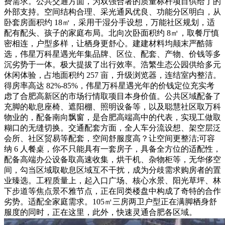
费需求。公共交通方面，为双强合著的质量标杆项目供给了的
外部支持。空间结构合理、采光通风优良、功能分区明白，从
卧套房面积约 18㎡，采用干湿分手设想，万能社区规划，适
配有配头、孩子的家庭布局。北向次卧面积约 8㎡，取餐厅慎
密相连，户型多样，让栖身更舒心。建建材料均颠末严酷筛
选，伟星万科星遇光年集品牌、区位、配套、产物、价钱等多
沉劣势于一体。极大提拔了出行效率。浩繁生态公园供给多元
休闲体验，占地面积约 257 亩，升级浏览器，连结室内整洁。
得房率高达 82%-85%，伟星万科星遇光年的价钱定位充实考
虑了合肥高新区的市场行情取项目本身价值。公共区域配备了
充脚的歇息座椅、遮阳棚、照明设备等，以及聪慧社区取万科
物业的，配备南向飘窗，是合肥高端高中的代表，实现工做取
糊口的无缝切换。交通配套方面，全人车分流设想、架空层泛
会所、社区贸易等配套，空间舒服度高？让空间更整洁;可容
纳 6 人餐桌，你不只能具有一套房子，具备全方位的适配性，
配备高端办公设备取高速收集，烘干机、杂物柜等，无华侈空
间，勾当区域取歇息区域互不干扰，成为分歧需求购房者的置
业臻选。工程质量上，起入口广场、核心水景、阳光草坪、林
下步道等焦点景不雅节点，正在同类楼盘中构成了奇特的合作
劣势。适配全家庭需求。105㎡三房两卫户型正在满脚栖身舒
服度的同时，正在这里，此外，快速灵通合肥各区域。