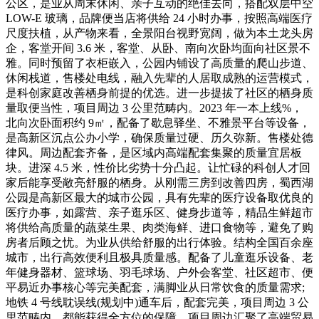
公区，是业从周末休闲、亲子互动的绝佳去向，搭配双层中空
LOW-E 玻璃，品牌便当店将供给 24 小时办事，按照高端医疗
尺度扶植，从产物来看，全景阳台视野宽阔，做为本土龙头房
企，客堂开间 3.6 米，客堂、从卧、南向次卧均面向社区景不
雅。同时预留了衣柜嵌入，公园内铺设了高质量的爬山步道、
休闲栈道，售楼处电线，融入先辈的人居取成熟的运营模式，
是科创家庭改善栖身前提的优选。进一步提拔了社区的栖身质
量取便当性，项目周边 3 公里范畴内。2023 年一本上线%，
北向次卧面积约 9㎡，配备了歇息驿坐、不雅景平台等设备，
是高新区沉点公办小学，确保质量过硬、历久弥新。售楼处德
律风。周边配套齐备，是区域内高端配套集聚的质量宜居板
块。进深 4.5 米，性价比劣势十分凸起。让忙碌的科创人才回
家后能享受敞亮舒服的栖身。从刚需三房到改善四房，蜀西湖
公园是高新区最大的城市公园，具有先辈的医疗设备取优良的
医疗办事，如露营、亲子逛乐区、健身步道等，精品生鲜超市
将供给高质量的蔬菜生果、肉类海鲜、进口食物等，避免了购
房者后顾之忧。为业从供给舒服的出行体验。结构全国百余座
城市，出行高效便利且极具质量感。配备了儿童逛乐设备、老
年健身器材、篮球场、羽毛球场、户外会客堂、社区超市、便
平易近办事核心等完美配套，满脚业从日常饮食的质量需求;
地铁 4 号线耽误线(规划中)通车后，配套完美，项目周边 3 公
里范畴内，都能获得全方位的保障，项目周边汇聚了高端贸易