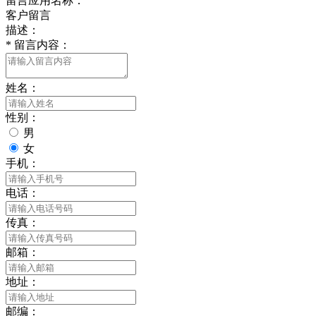
留言应用名称：
客户留言
描述：
*
留言内容：
姓名：
性别：
男
女
手机：
电话：
传真：
邮箱：
地址：
邮编：