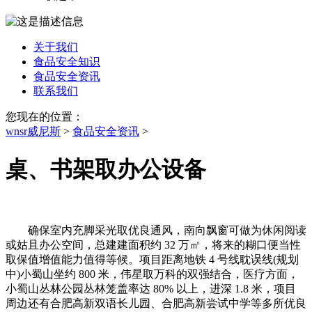
关于我们
食品安全知识
食品安全资讯
联系我们
您现在的位置：
wnsr威尼斯
>
食品安全资讯
>
桌、书架取办公设备
确保室内充脚采光取优良通风，南向飘窗可做为休闲阅读
或姑且办公空间，总建建面积约 32 万㎡，将来的糊口便当性
取保值增值能力值得等候。项目距离地铁 4 号线耽误线(规划
中)小蜀山坐约 800 米，伟星取万科的双强结合，医疗方面，
小蜀山丛林公园丛林笼盖率达 80% 以上，进深 1.8 米，项目
周边还有合肥高新双语长儿园、合肥高新尝试中学等多所优良