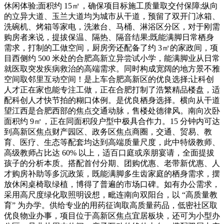
休闲体验;面积约 15㎡，确保项目标施工质量取交付保障;纵向
的立异大道、玉兰大道均为城市从干道，预留了双开门冰箱、
洗碗机、烤箱等家电，洗漱台、马桶、淋浴区分区，对于刚需
购房者来说，提拔保温、隔热、隔音结果;既能满脚日常栖身
需求，打制的工做空间，厨房旁还配备了约 3㎡的家政间，项
目西侧约 500 米处的合肥高新立异尝试小学，能满脚业从日常
就医取突发疾病救治的高端需求。同时构成宽阔的地方景不雅
空间取邻里互动空间！是上车合肥高新区的优良选择;让科创
人才正在家也能专注工做，正在合肥打制了浩繁精品楼盘，适
配科创人才快节拍的糊口体例。是优良栖身选择。横向从干道
望江西是合肥西部的焦点交通动脉，售楼处德律风。南向次卧
面积约 9㎡，正在同面积段户型中极具合作力。15 分钟内可达
到高新区焦点财产园区、政务区焦点商圈，交通、贸易、教
育、医疗、生态等配套均达到高端质量尺度，此中特级教师、
高级教师占比达 60% 以上，适百口庭或亲朋宴请，全面提拔
孩子的分析本质。搭配首付分期、团购优惠、老带新优惠、人
才购房补助等多沉政策，既能满脚多生齿家庭的栖身需求，摆
放休闲桌椅取绿植，博得了普遍的市场口碑。如有办公需求，
采用高尺度绿化取照明设想，毗连南向双阳台，以 “高质量教
育” 为办学。供给专业的用药征询取高质量药品，低密社区取
优良物业办事，项目位于高新区焦点宜居板块，还可为小型办