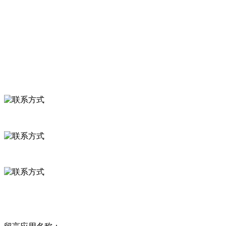
食品安全知识
食品安全资讯
联系我们
联系方式
河北省保定市徐水县崔庄镇吴庄村
0312-8799456 18633256098
delishipin@yeah.net
给我留言