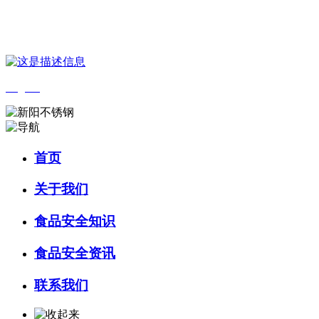
您好，欢迎来到 河北wnsr威尼斯食品 官方网站！
English
首页
关于我们
食品安全知识
食品安全资讯
联系我们