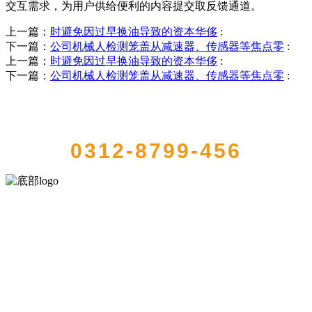
交互需求，为用户供给便利的内容提交取反馈通道。
上一篇：
时避免因过早换油导致的资本华侈
:
下一篇：
公司机械人检测笼盖从减速器、传感器等焦点零
:
上一篇：
时避免因过早换油导致的资本华侈
:
下一篇：
公司机械人检测笼盖从减速器、传感器等焦点零
:
QUICK CONTACT US
0312-8799-456
河北wnsr威尼斯食品有限公司创建于1991年，是经省级注册的大型农
产品加工出口企业，注册资金2000万元，总资产1亿多元。公司产品有
速冻甜糯玉米，芦笋，青豆，草莓，花菜，青刀豆，混合菜，胡萝卜
等。
服务支持