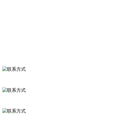
关于我们
食品安全知识
食品安全资讯
联系我们
联系方式
河北省保定市徐水县崔庄镇吴庄村
0312-8799456 18633256098
delishipin@yeah.net