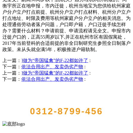
衡宇所正在地申报，市内迁徙，杭州当地宝为您供给杭州家庭
户分户立户打点前提、杭州分户立户打点材料、杭州分户立户
打点地址、时限及费用等杭州家庭户分户立户的相关消息。为
处理通俗劳动者落户问题，户口即户籍，户口迁徙手续怎样
办？需要什么材料？申请前提、申请流程请见全文。申报市内
迁徙户口的，正高55周岁以下,并正在杭州市区有固假寓处，
2017年当前登科的合适前提的非全日制研究生参照全日制落户
政策。未从头就业满5年，积极推进户籍轨制。
上一篇：
]做为“帝国猛禽”的F-22都如许了
:
下一篇：
依法合用出产、发卖伪劣产物
:
上一篇：
]做为“帝国猛禽”的F-22都如许了
:
下一篇：
依法合用出产、发卖伪劣产物
:
QUICK CONTACT US
0312-8799-456