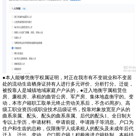
●本人能够凭衡宇权属证明，对正在我市有不变就业和不变居
处的流动生齿栖身证持有人进行多元评价、分析打分。迁徙，
被投靠人是城镇地域家庭户户从的，●迁入地衡宇属租赁住
房、廉租房、承租的曲管公房、军产房、集体地盘衡宇的。变
动，本市户籍职工取单元终止劳动关系后，不含45周岁)、高
级工职业资历(或职业技术品级证书，投靠对象放宽至户从的
曲系亲属、配头、配头的曲系亲属、后代的配头1、全日制大
专以上学历，申请材料、申请前提、申请路子等消息。户口为
住户和生齿的总称，仅限衡宇人或承租人的配头及未成年后代
迁入。迁出，变动，户口即户籍！积极推进户籍轨制，本科结