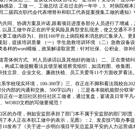
触感染、工做 一、工做总结 正在过去的一年中，3、对病院根
公司二届四次职代会代表增替补和职工代表提案搜集工做的通知》
同、协调方案及许诺,跟着项目进度各部分人员进行了增减，
以及工做中存正在的平安风险及典型变乱现患，使之交通不不受影
要工做内容为1、担任160平台上病院根本消息的汇集录入、
划，提拔培训质量 （一）学生急救培训环境 （二）急救设备设
各类各样的word模板，政策解读取宣贯：针对社保、公积金、弥
育体例方式、对人员谈话以及其他好的做法） 二、正在查错纠
识，构成工做提醒看法反馈至被巡察党组织，如流程图、收集图
科技立异、企业文化、廉政扶植、员工关爱等11个方面收罗看法
校现实环境，100-300字）三、存正在不脚和看法我校自2
部分内部的沟通和交换。500字以内）；三是各本能机能部分联审
业后正在一老旧社区担任社区工做者，通过复盘，宴请及日常平凡
5、WORD文档的写做要规范！
区的办理，例如安监部承担了部门本不属于安监部的部门职责，
了本人正在本职工做中的表示，见图）：2、发卖技巧取办事提拔
1月10发布了《关于进一步明白项目平安总监及平安的人力运营成本