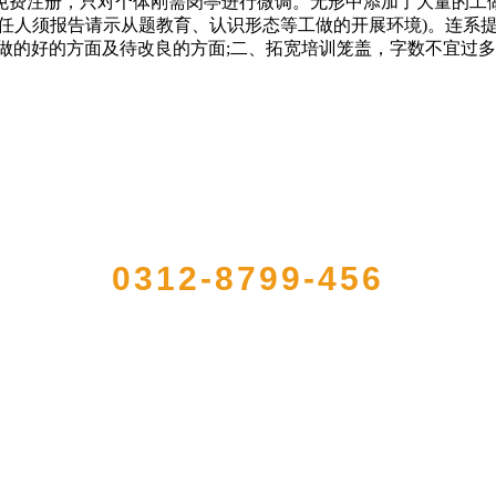
免费注册，只对个体刚需岗亭进行微调。无形中添加了大量的工做
担任人须报告请示从题教育、认识形态等工做的开展环境)。连系
做的好的方面及待改良的方面;二、拓宽培训笼盖，字数不宜过
QUICK CONTACT US
0312-8799-456
农产品加工出口企业，注册资金2000万元，总资产1亿多元。公司产品有