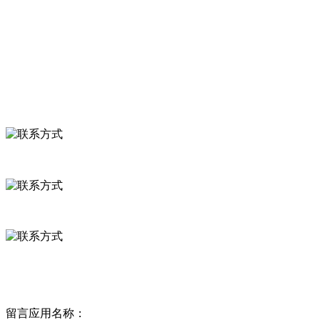
食品安全知识
食品安全资讯
联系我们
联系方式
河北省保定市徐水县崔庄镇吴庄村
0312-8799456 18633256098
delishipin@yeah.net
给我留言
留言应用名称：