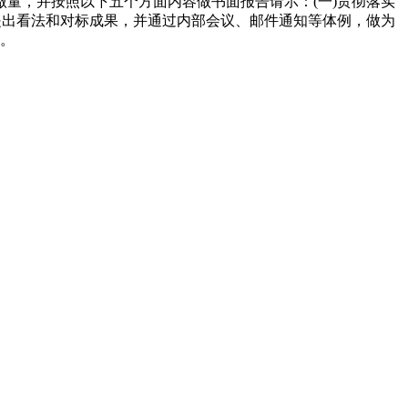
量，并按照以下五个方面内容做书面报告请示：(一)贯彻落实
提出看法和对标成果，并通过内部会议、邮件通知等体例，做为
多。
速冻甜糯玉米，芦笋，青豆，草莓，花菜，青刀豆，混合菜，胡萝卜等。