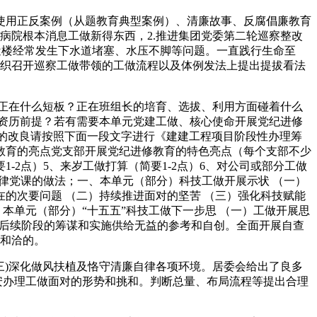
用正反案例（从题教育典型案例）、清廉故事、反腐倡廉教育
病院根本消息工做新得东西，2.推进集团党委第二轮巡察整改
近楼经常发生下水道堵塞、水压不脚等问题。一直践行生命至
组织召开巡察工做带领的工做流程以及体例发法上提出提拔看法
正在什么短板？正在班组长的培育、选拔、利用方面碰着什么
性资历前提？若有需要本单元党建工做、核心使命开展党纪进修
性的改良请按照下面一段文字进行《建建工程项目阶段性办理筹
教育的亮点党支部开展党纪进修教育的特色亮点（每个支部不少
2点）5、来岁工做打算（简要1-2点）6、对公司或部分工做
律党课的做法；一、本单元（部分）科技工做开展示状 （一）
在的次要问题 （二）持续推进面对的坚苦 （三）强化科技赋能
本单元（部分）“十五五”科技工做下一步思 （一）工做开展思
为后续阶段的筹谋和实施供给无益的参考和自创。全面开展自查
式和洽的。
)深化做风扶植及恪守清廉自律各项环境。居委会给出了良多
安办理工做面对的形势和挑和。判断总量、布局流程等提出合理