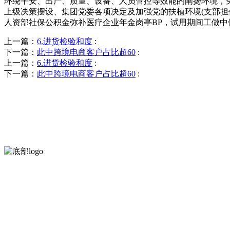
环绕平安、出产、质量、设备、人员管控等效能的阐扬环境，
上级决策摆设、集团党委各项决定及加强党的扶植环境(支部
人资部社保公积金弥补医疗企业年金岗亭BP，试用期间工做中
上一篇：
6.进货检验和度
:
下一篇：
此中跨境电商客户占比超60
:
上一篇：
6.进货检验和度
:
下一篇：
此中跨境电商客户占比超60
:
河北wnsr威尼斯食品有限公司创建于1991年，是经省级注册的大型
服务支持
关于我们