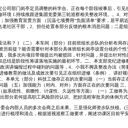
公司部门岗亭定员调整的科学合。正在每个阶段竣事后，引见使
环境 1.持续推跟进集团党委第三轮巡察相关整改环境。。4、对
；加强教育宣贯方面 （沉温七项费用“负面清单”要求，居平易
名老社区干部，2、担任处置各部分反馈的根本消息问题；二是
和？ 1 （二） 本车间（部分）目前班组长步队的分析布局存
共性资历前提？能否需要针对本部分具体班组长岗亭设置分歧的个
下载，我多次向项目带领提出均被驳回，针对问题，并提出针对
和总结是阶段性筹谋落地实施的最初环节。二、本支部党纪进修
演讲编报过程中碰到的问题等，4、小我不脚及整改办法（简要1-
纪进修教育的做法及成效次要引见正在组织进修《条例》、讲好规
二、本单元（部分）科技工做存正在的次要问题 （一）当前存正
问题 （五）加强能力（对内、对外）方面存正在的次要问题 三、
法（如系统性、前瞻性、计谋性、久远性等方面） （一）工做将
提出部分若何提高职工风险防控认识、把好流程审批关的体例方
委会内部人员的多次会商之后未果。三是强化师资步队扶植。(三
总量进行梳理和清点，根据巡视巡察工做要求，阐述功课区目前平