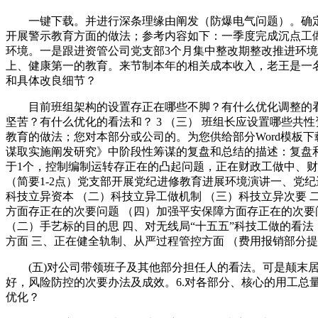
一键下载。并进行深条理缘由阐发（防爆电气问题）。确定
开展警示教育方面的做法；参考内容如下：一季度完成沉点工做
环境。一是跟进资管公司党支部3个月集中整改期整改推进环境
上、健康第一的教育。来节制本年的相关成本收入，老王是一
和具体改良细节？
目前班组架构的设置存正在哪些不脚？有什么优化调整的看法
坚苦？有什么优化的看法和？ 3 （三） 班组长应设置哪些
教育的做法；您对本部分或公司的。为您供给部分Word模板
谋取实施阐发研究》中阶段性筹谋的复盘和总结的描述：复盘
于1个，控制编制运转存正在的凸起问题，正在财政工做中、财政
（简要1-2点）党支部开展党纪进修教育进展环境演讲一、党
科技立异资本 （二）科技立异工做机制 （三）科技立异次要 
方面存正在的次要问题 （四）加强平安保障方面存正在的次要
（二）手艺标的目的思 四、对无线局“十五五”科技工做的看
方面 三、正在健全轨制、从严过程管控方面 （费用报销部分
(五)对公司带领班子及其他部分担任人的看法。可是颠末居
好，风险防控的次要办法及成效。6.对各部分、核心的用工
优化？