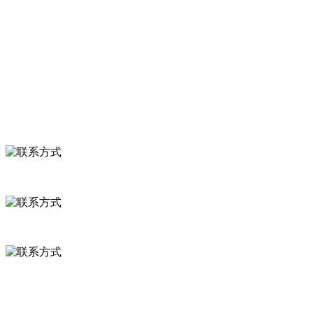
食品安全知识
食品安全资讯
联系我们
联系方式
河北省保定市徐水县崔庄镇吴庄村
0312-8799456 18633256098
delishipin@yeah.net
给我留言