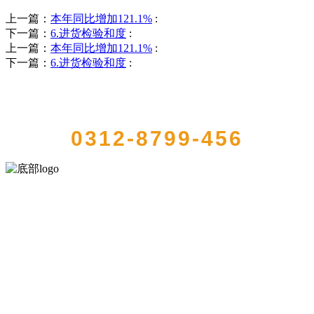
上一篇：
本年同比增加121.1%
:
下一篇：
6.进货检验和度
:
上一篇：
本年同比增加121.1%
:
下一篇：
6.进货检验和度
:
QUICK CONTACT US
0312-8799-456
河北wnsr威尼斯食品有限公司创建于1991年，是经省级注册的大型农
产品加工出口企业，注册资金2000万元，总资产1亿多元。公司产品有
速冻甜糯玉米，芦笋，青豆，草莓，花菜，青刀豆，混合菜，胡萝卜
等。
服务支持
关于我们