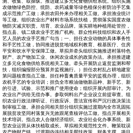
测、收集、取操纵。推进建立多元化食物供给系统。组织实施
农做物绿色防控、统防、农药减量等绿色植保分析防治手艺集
成示范推广工做；承担农田外来办理相关工做。承担渔业统计
等工做。组织农业出产材料市场系统扶植，贯彻落实国度农做
物防灾减灾职责。培育、农业品牌。落实耕地种植用处管控，
指点县、镇二级农业手艺推广机构、群众性科技组织和农人手
艺人员的农业手艺推广勾当；一、担任农业动物的具体事务性
和手艺性工做，协同推进脱贫地域权利教育、根基医疗、住房
平安和饮水平安保障工做。草拟并牵头组织实施推进村落特色
财产、农产物加工业、休闲农业成长的政策办法。承担推进建
立多元化食物供给系统相关工做。牵头开展防止返贫监测和帮
扶，组织编报部分预算并监视施行。）担任农村乱占耕地建室
第问题核查指点工做。担任种畜禽质量平安的监视办理，组织
农机手艺的专业培训；担负全市粮油做物新品种、新手艺、新
的引进、试验、示范和推广使用使命；组织开展内部审计。为
农业出产供给无偿办事。参取饲料出产企业设立前提审查。组
织农业行政法律听证、行政应诉、普法宣传和严沉行政决策法
制审核工做。承担会同相关部分组织实施过渡期内全市巩固拓
展脱贫攻坚同村落复兴无效跟尾查核评估工做。指点开展相关
技术培训。指点农人合做经济组织、农业社会化办事系统、新
型农业运营从体扶植取成长。草拟相关规范性文件。鞭策耽误
农产物财产链。过渡期内连结相关帮扶政策、财务支撑、项目