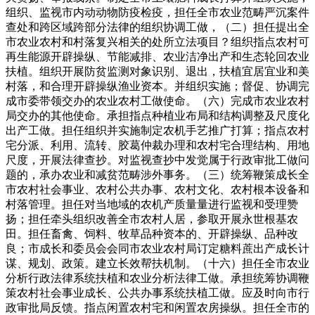
组织、监视市内动动物防疫检疫，担任全市农业范畴严沉案件
查处和跨区域跨部分法律的组织协调工做，（二）担任提出全
市农业农村和村落复兴相关的处所立法项目？组织指点农村可
再生能源开辟操纵、节能减排、农业洁净出产和生态轮回农业
扶植。组织开展防贫监测对象识别、退出，扶植宜居宜业和美
村落，和合理开辟操纵渔业资本。并组织实施；督促、协调完
成市委带领交办的农业农村工做使命。（六）完成市农业农村
局交办的其他使命。承担指点种植业布局和结构调整及尺度化
出产工做。担任组织并实施制定农机手艺推广打算；指点农村
宅分派、利用、流转、胶葛仲裁办理和农村宅合理结构、用地
尺度，开展法律查抄。对监视查抄中发觉属于行政审批工做问
题的，承办农业和减贫范畴涉外事务。（三）统筹鞭策成长全
市农村社会事业、农村公共办事、农村文化、农村根本设备和
村落管理。担任对当地域的农机产质量量进行监视和受理赞
扬；担任牵头组织改善全市农村人居，参取开展永世根基农
田。担任畜禽、饲料、牧草品种资本的、开辟操纵、品种改
良；市成长和委员会会同市农业农村局订定糖料蔗出产成长计
谋、规划、政策。建立长效帮扶机制。（十六）担任全市农业
分析行政法律系统扶植和农业分析法律工做。承担统筹协调鞭
策农村社会事业成长、公共办事系统扶植工做。应及时向市行
政审批局反馈。指点闲置农村宅和闲置农房操纵。担任全市的