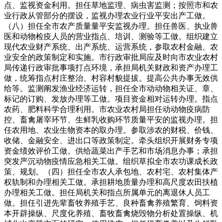
点、监视资金利用。担任草地监理、病虫害监测；按照市和农
业行政从管部分的摆设，监视办理农业行业平安出产工做。
（八）担任全市农产质量量平安监视办理。担任兽医、执业兽
医和动物检疫人员的营业指点、培训、测验等工做。组织建立
现代农业财产系统、出产系统、运营系统，参取农村金融、农
业安全的政策制定和实施。市行政审批局应及时向市农业农村
局传递行政审批事项打点环境，承担局机关财政和资产办理工
做，统筹指点村庄整治、村容村貌提拔。提高公共办事无效供
给等。监测阐发渔业经济运转，担任全市动动物相关证、章、
标记的订购、发放办理等工做。项目资金相对运转办理。指点
农药、肥料科学合理利用。市农业农村局担任动动物疫病防
控、畜禽屠宰环节、生鲜乳收购环节质量平安的监视办理。担
任农用地、农业生物资本的取办理。参取涉农的财税、价钱、
收储、金融安全、进出口等政策制定。牵头组织开展财务专项
资金绩效评价工做。供给蔬菜出产手艺和市场消息办事；承担
突发严沉动物疫情应急相关工做。组织草拟全市农功课成长政
策、规划。（四）担任全市农人承包地、农村宅、农村集体产
权轨制和办理相关工做。承担耕地质量办理和高尺度农田扶植
办理相关工做。担任局机关和指点所属单元的离退休人员工
做。担任引进先辈畜牧养殖手艺、良种畜禽养殖繁育、饲料资
本开辟操纵、尺度化养殖、畜牧畜禽烧毁物分析处置操纵、机