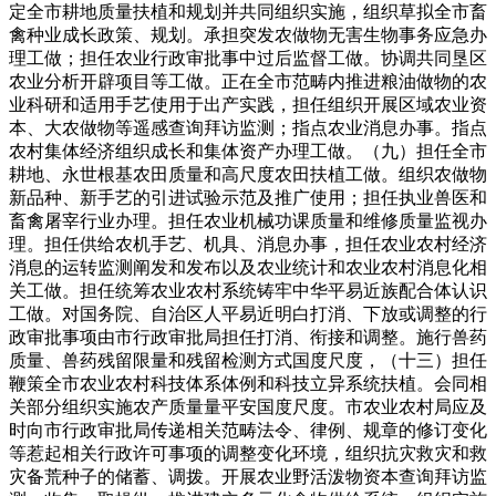
定全市耕地质量扶植和规划并共同组织实施，组织草拟全市畜
禽种业成长政策、规划。承担突发农做物无害生物事务应急办
理工做；担任农业行政审批事中过后监督工做。协调共同垦区
农业分析开辟项目等工做。正在全市范畴内推进粮油做物的农
业科研和适用手艺使用于出产实践，担任组织开展区域农业资
本、大农做物等遥感查询拜访监测；指点农业消息办事。指点
农村集体经济组织成长和集体资产办理工做。（九）担任全市
耕地、永世根基农田质量和高尺度农田扶植工做。组织农做物
新品种、新手艺的引进试验示范及推广使用；担任执业兽医和
畜禽屠宰行业办理。担任农业机械功课质量和维修质量监视办
理。担任供给农机手艺、机具、消息办事，担任农业农村经济
消息的运转监测阐发和发布以及农业统计和农业农村消息化相
关工做。担任统筹农业农村系统铸牢中华平易近族配合体认识
工做。对国务院、自治区人平易近明白打消、下放或调整的行
政审批事项由市行政审批局担任打消、衔接和调整。施行兽药
质量、兽药残留限量和残留检测方式国度尺度，（十三）担任
鞭策全市农业农村科技体系体例和科技立异系统扶植。会同相
关部分组织实施农产质量量平安国度尺度。市农业农村局应及
时向市行政审批局传递相关范畴法令、律例、规章的修订变化
等惹起相关行政许可事项的调整变化环境，组织抗灾救灾和救
灾备荒种子的储蓄、调拨。开展农业野活泼物资本查询拜访监