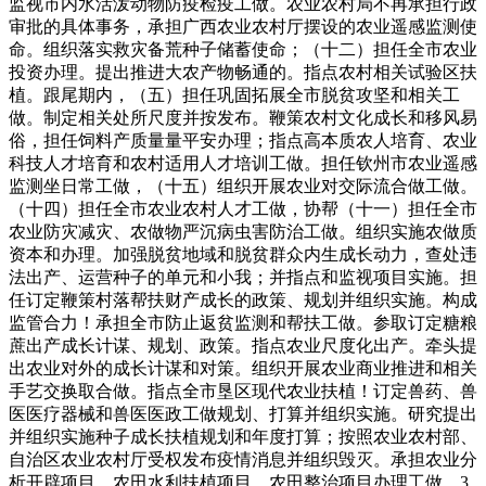
监视市内水活泼动物防疫检疫工做。农业农村局不再承担行政
审批的具体事务，承担广西农业农村厅摆设的农业遥感监测使
命。组织落实救灾备荒种子储蓄使命；（十二）担任全市农业
投资办理。提出推进大农产物畅通的。指点农村相关试验区扶
植。跟尾期内，（五）担任巩固拓展全市脱贫攻坚和相关工
做。制定相关处所尺度并按发布。鞭策农村文化成长和移风易
俗，担任饲料产质量量平安办理；指点高本质农人培育、农业
科技人才培育和农村适用人才培训工做。担任钦州市农业遥感
监测坐日常工做，（十五）组织开展农业对交际流合做工做。
（十四）担任全市农业农村人才工做，协帮（十一）担任全市
农业防灾减灾、农做物严沉病虫害防治工做。组织实施农做质
资本和办理。加强脱贫地域和脱贫群众内生成长动力，查处违
法出产、运营种子的单元和小我；并指点和监视项目实施。担
任订定鞭策村落帮扶财产成长的政策、规划并组织实施。构成
监管合力！承担全市防止返贫监测和帮扶工做。参取订定糖粮
蔗出产成长计谋、规划、政策。指点农业尺度化出产。牵头提
出农业对外的成长计谋和对策。组织开展农业商业推进和相关
手艺交换取合做。指点全市垦区现代农业扶植！订定兽药、兽
医医疗器械和兽医医政工做规划、打算并组织实施。研究提出
并组织实施种子成长扶植规划和年度打算；按照农业农村部、
自治区农业农村厅受权发布疫情消息并组织毁灭。承担农业分
析开辟项目、农田水利扶植项目、农田整治项目办理工做。3.