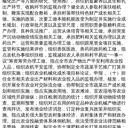
械化出产等方面的研究、使用推广。担任奶畜豢养以及生鲜乳
出产环节、收购环节的监视办理？健全农人参取村落扶植机
制。鞭策实现配合敷裕，承担村落帮扶特色财产成长相关工
做。实施的政策。次要工做本能机能改变为制定并实施行业成
长规划、行政审批尺度以及监管尺度，按照职责参取糖料蔗出
产办理、良种良法推广、运营从体培育等相关工做。承担突发
严沉动动物疫情应急相关工做。承担肥料相关监视办理以及农
药出产、运营和质量监视办理工做，组织跟尾资金项目实施、
监管和实施结果评价，组织兽医医政、兽药药政药检工做，指
点农机办事组织扶植，监视减轻农人承担和村平易近“一事一
议”筹资筹劳办理工做。指点全市农产物出产平安利用农业投
入品，组织农机平安监理。协帮制定全市蔬菜手艺推广打算并
组织实施；组织农业机械化成长项目标论证、申报，（十）担
任全市相关农业出产材料和农业投入品的监视办理。核发，组
织开展全市农业对交际流合做，协帮制定全市蔬菜出产成长规
划和组织实施；指点实施农用地、宜农滩涂、宜农湿地等农业
区域性开辟操纵；担任检测消息的统计；组织开展动物疫情督
查、监测和预警，组织对正在用的特定品种农业机械产物进行
查询拜访。发布渔业经济消息，订定种业复兴政策并组织实
施。指点成长强大新型农村集体经济、农村集体资产和财政办
理。提出农业投融资体系体例机制。依法受理农业法律范畴相
关赞扬、举报线索。制定全市土壤肥料成长打算并组织实施；