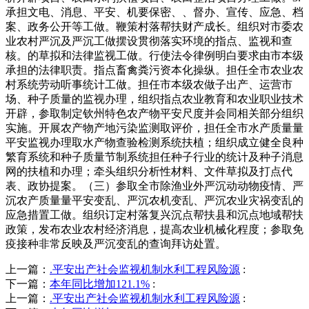
承担文电、消息、平安、机要保密、、督办、宣传、应急、档
案、政务公开等工做。鞭策村落帮扶财产成长。组织对市委农
业农村严沉及严沉工做摆设贯彻落实环境的指点、监视和查
核。的草拟和法律监视工做。行使法令律例明白要求由市本级
承担的法律职责。指点畜禽粪污资本化操纵。担任全市农业农
村系统劳动听事统计工做。担任市本级农做子出产、运营市
场、种子质量的监视办理，组织指点农业教育和农业职业技术
开辟，参取制定钦州特色农产物平安尺度并会同相关部分组织
实施。开展农产物产地污染监测取评价，担任全市水产质量量
平安监视办理取水产物查验检测系统扶植；组织成立健全良种
繁育系统和种子质量节制系统担任种子行业的统计及种子消息
网的扶植和办理；牵头组织分析性材料、文件草拟及打点代
表、政协提案。（三）参取全市除渔业外严沉动动物疫情、严
沉农产质量量平安变乱、严沉农机变乱、严沉农业灾祸变乱的
应急措置工做。组织订定村落复兴沉点帮扶县和沉点地域帮扶
政策，发布农业农村经济消息，提高农业机械化程度；参取免
疫接种非常反映及严沉变乱的查询拜访处置。
上一篇：
.平安出产社会监视机制水利工程风险源
:
下一篇：
本年同比增加121.1%
:
上一篇：
.平安出产社会监视机制水利工程风险源
: