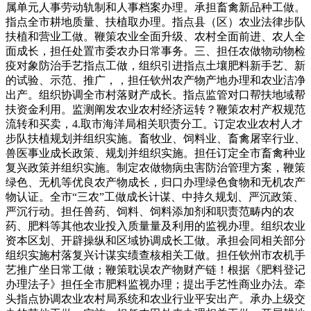
属单元人事劳动轨制和人事档案办理。承担畜禽新品种工做。
指点全市耕地质量、扶植取办理。指点县（区）农业法律步队
扶植和营业工做。鞭策农业全面升级、农村全面前进、农人全
面成长，担任处置市委农办日常事务。三、担任农做物动物检
疫对象防治手艺指点工做，组织引进指点土壤肥料新手艺、新
的试验、示范、推广，，担任钦州农产物产地办理和农业洁净
出产。组织协调全市村落财产成长。指点监管对口帮扶地域帮
扶资金利用。监测阐发农业农村经济运转？鞭策农村产权规范
流转和买卖，4.取市海洋局相关职责分工。订定农业农村人才
步队扶植规划并组织实施。畜牧业、饲料业、畜禽屠宰行业、
兽医事业成长政策、规划并组织实施。担任订定全市畜禽种业
复兴政策并组织实施。制定农做物病虫害防治管理方案，鞭策
绿色、无机等优良农产物成长，归口办理绿色食物和无机农产
物认证。全市“三农”工做成长计谋、中持久规划、严沉政策、
严沉行动。担任兽药、饲料、饲料添加剂和职责范畴内的农
药、肥料等其他农业投入质量量及利用的监视办理。组织农业
资本区划、开辟操纵和区域协调成长工做。承担会同相关部分
组织实施村落复兴计谋实绩查核相关工做。担任钦州市农机手
艺推广坐日常工做；鞭策耽误农产物财产链！根据《肥料登记
办理法子》担任全市肥料监视办理；提出手艺性商业办法。牵
头指点协调农业农村局系统和农业行业平安出产。承办上级交