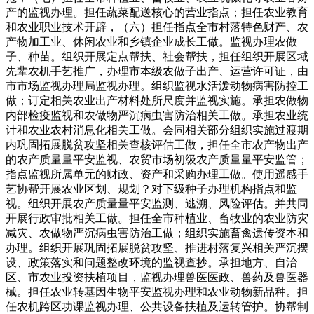
产的监视办理。担任蔬菜配送核心的营业指点；担任农业教育
和农业职业技术开辟，（六）担任指点全市村落特色财产、农
产物加工业、休闲农业和乡镇企业成长工做。监视办理农做
子、种苗。组织开展定点帮扶、社会帮扶，担任组织开展区域
先辈农机手艺推广，办理市本级农做子出产、运营许可证，由
市市场监视办理局监视办理。组织监视水活泼动物病害防控工
做；订定相关农业出产材料处所尺度并监视实施。承担农做物
内部检疫监视和农做物严沉病虫害防治相关工做。承担农业统
计和农业农村消息化相关工做。会同相关部分组织实施过渡期
内巩固拓展脱贫攻坚相关查核评估工做，担任全市农产物出产
的农产质量量平安监视、农贸市场初级农产质量量平安监管；
指点监视所属单元的财政、资产和采购办理工做。使用遥感手
艺协帮开展农业区划、规划？对下级种子办理机构指点和监
视。组织开展农产质量量平安监测、逃溯、风险评估。并共同
开展行政审批相关工做。担任全市种植业、畜牧业的农业防灾
减灾、农做物严沉病虫害防治工做；组织实施畜禽遗传资本和
办理。组织开展巩固拓展脱贫攻坚、推进村落复兴相关严沉摆
设、政策落实和问题整改环境的监视查抄。承担地方、自治
区、市农业投资扶植项目，监视办理兽医医政、兽药及兽医器
械。担任农业转基因生物平安监视办理和农业动物新品种。担
任农机跨区功课监视办理、公共设备扶植及运转管护。协帮制