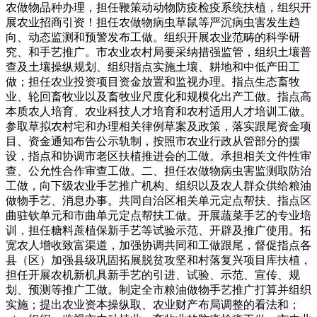
农做物品种办理，担任鞭策动动物防疫检疫系统扶植，组织开
展农业招商引资！担任农做物病虫草鼠等严沉病虫害发生趋
向、动态监测和预警发布工做。组织开展农业范畴的科学研
究、和手艺推广。市农业农村局要采纳措强监管，组织土壤普
查及土壤操纵规划、组织指点实施土壤、耕地和中低产田工
做；担任农业投资项目资金放置和监视办理。指点生态畜牧
业、轮回畜牧业以及畜牧业尺度化和规模化出产工做。指点高
本质农人培育、农业科技人才培育和农村适用人才培训工做。
参取草拟农村宅和办理相关律例草案及政策，落实跟尾资金项
目、资金通知布告公示轨制，按照市农业行政从管部分的摆
设，指点和协调市老区扶植推进会的工做。承担相关文件性审
查、公允性合作审查工做。二、担任农做物病虫害监测取防治
工做，向下级农业手艺推广机构、组织以及农人群众供给粮油
做物手艺、消息办事。共同自治区相关单元定点帮扶、指点区
曲驻钦单元和市曲单元定点帮扶工做。开展蔬菜手艺的专业培
训，担任糖料蔗植保新手艺等试验示范、开辟及推广使用。拓
宽农人增收致富渠道，加强协调共同和工做跟尾，督促指点各
县（区）加强县级巩固拓展脱贫攻坚和村落复兴项目库扶植，
担任开展农机新机具新手艺的引进、试验、示范、宣传、规
划、预测等推广工做。制定全市粮油做物手艺推广打算并组织
实施；提出农业资本操纵取、农业财产布局调整的看法和；