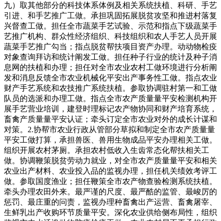
九）取其他部分的科技体系体例及相关系统扶植、科研、手艺
引进、和手艺推广工做。承担巩固拓展脱贫攻坚和推进村落复
兴督查工做。担任全市蔬菜手艺试验、示范和指点下级蔬菜手
艺推广机构、群众性经济组织、科技组织和农人手艺人员开展
蔬菜手艺推广勾当；指点脱贫帮扶项目资产办理。动动物检疫
对象查询拜访和统计阐发工做。担任种子行业的统计及种子消
息网的扶植和办理；担任对全市农业农村工做环境进行分析阐
发和消息反馈全市农业机械化平安出产事务性工做。指点农业
财产手艺系统和农技推广系统扶植。参取协调驻村第一和工做
队员的选派和办理工做。指点全市农产质量量平安检测机构开
展手艺营业培训，建登时理标记农产物协同和财产培育系统，
畜禽产质量量平安认证；牵头订定全市农业对外的成长计谋和
对策。2.协帮市农业行政从管部分草拟和制定全市农产质量量
平安工做打算，承担兽医、兽用生物成品平安办理相关工做。
组织开展农村茅厕。承担农村低收入生齿常态化帮扶相关工
做。协调鞭策脱贫劳动力就业，对全市农产质量量平安和相关
农业出产材料、农业投入品的监视办理，担任机关绩效考评工
做。参取国度渔业；担任鞭策全市农产物查验检测系统扶植。
牵头办理农田外来。最严谨的尺度、最严酷的监管、最峻厉的
惩罚、最庄重的问责，监视办理种畜禽出产运营、畜禽屠宰、
生鲜乳出产收购环节质量平安。深化农业供给侧布局性，组织