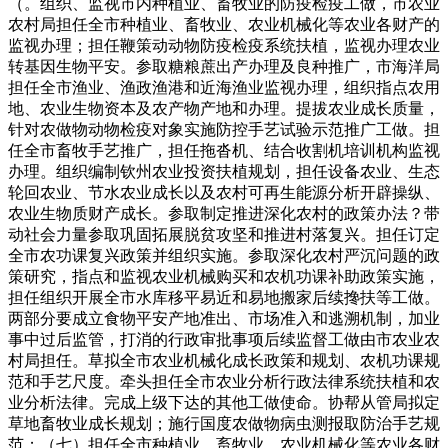
（。组织、监视市内种植业、畜牧业的防疫检疫工做，市农业
农村局担任全市种植业、畜牧业、农业机械化等农业各财产的
监视办理；担任鞭策动动物防疫检疫系统扶植，监视办理农业
转基因生物平安。参取糖粮蔗出产办理及良种推广，市海洋局
担任全市渔业、渔政渔港和近海渔业监视办理，组织指点农用
地、农业生物资本及农产物产地和办理。提拔农业成长质量，
针对农做物动物检疫对象实施防控手艺试验示范推广工做。担
任全市畜牧手艺推广，担任拖沓机、结合收割机培训机构监视
办理。组织编制钦州农业投资扶植规划，担任设备农业、生态
轮回农业、节水农业成长以及农村可再生能源分析开辟操纵、
农业生物质财产成长。参取制定推进深化农村的政策办法？带
动社会力量参取巩固拓展脱贫攻坚和推进村落复兴。担任订定
全市农功课复兴政策并组织实施。参取深化农村严沉问题的政
策研究，指点和监视农业机械购买和农机功课补助政策实施，
担任组织开展全市水库移平易近和易地搬家后续搀扶等工做。
两部分要成立食物平安产地准出、市场准入和逃溯机制，加业
事中过后监管，打消的行政审批事项后续监督工做由市农业农
村局担任。草拟全市农业机械化成长政策和规划、农机功课规
范和手艺尺度。牵头担任全市农业分析行政法律系统扶植和农
业分析法律。完成上级下达的其他工做使命。协帮从管局拟定
草地畜牧业成长规划；施行国度农做物病虫测报取防治手艺规
范；（七）担任全市种植业、畜牧业、农业机械化等农业各财