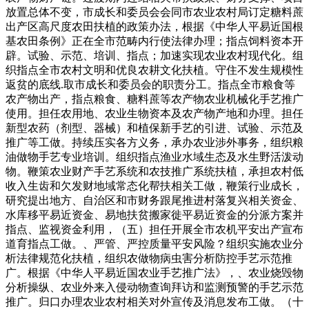
放置总体不变，市成长和委员会会同市农业农村局订定糖料蔗
出产区高尺度农田扶植的政策办法，根据《中华人平易近国根
基农田条例》正在全市范畴内行使法律办理；指点饲料资本开
辟。试验、示范、培训、指点；加速实现农业农村现代化。组
织指点全市农村文明和优良农耕文化扶植。守住不发生规模性
返贫的底线.取市成长和委员会的职责分工。指点全市粮食等
农产物出产，指点粮食、糖料蔗等农产物农业机械化手艺推广
使用。担任农用地、农业生物资本及农产物产地和办理。担任
新型农药（剂型、器械）和植保新手艺的引进、试验、示范及
推广等工做。持续压实各方义务，承办农业涉外事务，组织粮
油做物手艺专业培训。组织指点渔业水域生态及水生野活泼动
物。鞭策农业财产手艺系统和农技推广系统扶植，承担农村低
收入生齿和欠发财地域常态化帮扶相关工做，鞭策行业成长，
研究提出地方、自治区和市财务跟尾推进村落复兴相关资金、
水库移平易近资金、易地扶贫搬家徙平易近资金的分派方案并
指点、监视资金利用，（五）担任开展全市农机平安出产宣布
道育指点工做。、严管、严控质量平安风险？组织实施农业分
析法律规范化扶植，组织农做物病虫害分析防控手艺示范推
广。根据《中华人平易近国农业手艺推广法》，、农业烧毁物
分析操纵、农业外来入侵动物查询拜访和监测预警的手艺示范
推广。归口办理农业农村相关对外宣传及消息发布工做。（十