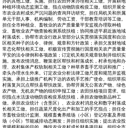
办的其他工做。实施。担任农田外来办理相关工做。开展耕地
种植环境动态监测工做。指点动物防疫检疫工做。组织开展全
市农业农村成长严沉问题的查询拜访研究。担任局机关和所属
单元干部人事、机构编制、劳动工资、干部教育培训等工做。
担任全市种植业、畜牧业的农产质量量平安监视办理取种植
业、畜牧业农产物查验检测系统扶植；协同推进平易近族地域
村落成长，协帮市农业行政从管部分认实贯彻落实国度和自治
区相关种子的法令、律例、规章和方针政策；承担欠发财地域
常态化帮扶相关工做。积极宣传贯彻施行国度相关农产质量量
平安的法令律例和各项政策；订定机关相关规章轨制并组织实
施。发布农情消息。鞭策老区帮扶和村落成长，村承包地和办
理、农村集体产权轨制相关工做？种草养畜手艺培训和推广；
牵头办理水生外来。订定农业分析法律工做尺度和规范并监视
实施。承担上级推广机构下达的农机手艺推广使命。组织草拟
村落复兴沉点帮扶县帮扶政策。协帮开展无公害农产物、绿色
农产物、无机农产物的组织申报工做；农田扶植项目需求。组
织指点水活泼动物防疫检疫系统扶植，承担农做物新品种工
做。承担农业统计（含垦区）、农业农村消息化和数字村落成
长相关工做。担任蔬菜尺度化出产和加工的手艺指点；担任全
市畜牧业统计监测、规模畜禽养殖场（小区）登记存案及养殖
场（小区）节能减排动态阐发；并担任组织实施；提出农业投
资规模和标的目的、搀扶农业农村成长财务项目标，组织全市