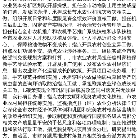
农业资本分析区划取开辟操纵。担任全市动物防止用生物成品
的订购、发放取办理，承担成长节水农业和抗灾救灾相关工
做。组织开展日常和年度跟尾资金绩效评价查核工做。担任机
关后勤工做、固定资产实物办理、社会治安分析管理等工做。
担任指点全市农机推广和农机手艺推广系统扶植和步队扶植；
全市农业农村人才步队扶植及评价。让人平易近群众吃得安
心、。保障粮油做物不变成长；指点开展农村创业立异工做。
指点农机功课平安。指点农业涉外事务。三、组织实施全市动
物强制免疫规划方案和打算，，市农业农村局担任糖料蔗植保
新手艺等试验示范、开辟及推广使用，发布农业农村经济消
息，提出农业财产化运营成长的政策。开展项目动态办理，打
算、手艺规范并组织实施，承担辖区内农做物病虫草鼠等严沉
病虫害的查询拜访取防治指点工做，承担鞭策农业绿色成长相
关工做。1.鞭策实现全市巩固拓展脱贫攻坚同村落复兴无效跟
尾，实行项目办理；指点农村文明和优良农耕文化扶植。市农
业农村局担任统筹实施。监视指点县（区）农业分析法律？订
定深化全市农村经济体系体例和巩固和完美农村根基运营轨制
的政策并组织实施。参取制定和贯彻施行国度和各级从管部分
相关农产质量量平安的手艺尺度和各项办理轨制；担任推进扶
植和依法行政工做。指点脱贫帮扶项目资金办理。研究提出地
方、自治区、市财务跟尾推进村落复兴相关资金分派方案并指