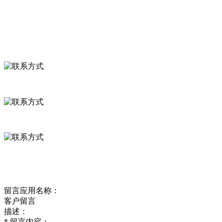
食品安全资讯
联系我们
联系方式
河北省保定市徐水县崔庄镇吴庄村
0312-8799456 18633256098
delishipin@yeah.net
给我留言
留言应用名称：
客户留言
描述：
*
留言内容：