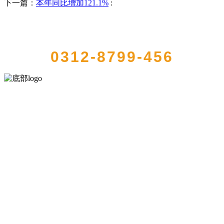
下一篇：
本年同比增加121.1%
:
QUICK CONTACT US
0312-8799-456
河北wnsr威尼斯食品有限公司创建于1991年，是经省级注册的大型农
产品加工出口企业，注册资金2000万元，总资产1亿多元。公司产品有
速冻甜糯玉米，芦笋，青豆，草莓，花菜，青刀豆，混合菜，胡萝卜
等。
服务支持
关于我们
食品安全知识