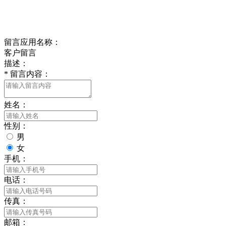
delishipin@yeah.net
给我留言
留言应用名称：
客户留言
描述：
*
留言内容：
姓名：
性别：
男
女
手机：
电话：
传真：
邮箱：