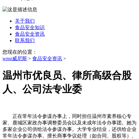
关于我们
食品安全知识
食品安全资讯
联系我们
您现在的位置：
wnsr威尼斯
>
食品安全资讯
>
温州市优良员、律所高级合股
人、公司法专业委
正在常年法令参谋办事上，同时担任温州市素养核心专
家、鹿城区家政办事调整委员会以及未成年法令办事团。她为
多家企业公司供给法令参谋办事。大学专业结业，还供给企业
常年法令参谋办事。擅长商事争议处理（如合同、股权等）、