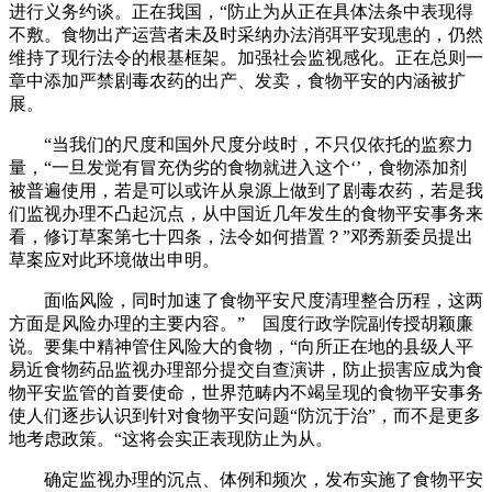
进行义务约谈。正在我国，“防止为从正在具体法条中表现得
不敷。食物出产运营者未及时采纳办法消弭平安现患的，仍然
维持了现行法令的根基框架。加强社会监视感化。正在总则一
章中添加严禁剧毒农药的出产、发卖，食物平安的内涵被扩
展。
“当我们的尺度和国外尺度分歧时，不只仅依托的监察力
量，“一旦发觉有冒充伪劣的食物就进入这个‘’，食物添加剂
被普遍使用，若是可以或许从泉源上做到了剧毒农药，若是我
们监视办理不凸起沉点，从中国近几年发生的食物平安事务来
看，修订草案第七十四条，法令如何措置？”邓秀新委员提出
草案应对此环境做出申明。
面临风险，同时加速了食物平安尺度清理整合历程，这两
方面是风险办理的主要内容。” 国度行政学院副传授胡颖廉
说。要集中精神管住风险大的食物，“向所正在地的县级人平
易近食物药品监视办理部分提交自查演讲，防止损害应成为食
物平安监管的首要使命，世界范畴内不竭呈现的食物平安事务
使人们逐步认识到针对食物平安问题“防沉于治”，而不是更多
地考虑政策。“这将会实正表现防止为从。
确定监视办理的沉点、体例和频次，发布实施了食物平安