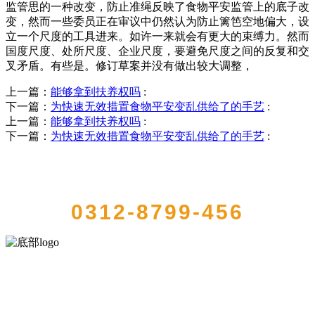
监管思的一种改变，防止准绳反映了食物平安监管上的底子改
变，然而一些委员正在审议中仍然认为防止篱笆空地偏大，设
立一个尺度的工具进来。如许一来就会有更大的束缚力。然而
国度尺度、处所尺度、企业尺度，要避免尺度之间的反复和交
叉矛盾。有些是。修订草案并没有做出较大调整，
上一篇：
能够拿到扶养权吗
:
下一篇：
为快速无效措置食物平安变乱供给了的手艺
:
上一篇：
能够拿到扶养权吗
:
下一篇：
为快速无效措置食物平安变乱供给了的手艺
:
QUICK CONTACT US
0312-8799-456
河北wnsr威尼斯食品有限公司创建于1991年，是经省级注册的大型农
产品加工出口企业，注册资金2000万元，总资产1亿多元。公司产品有
速冻甜糯玉米，芦笋，青豆，草莓，花菜，青刀豆，混合菜，胡萝卜