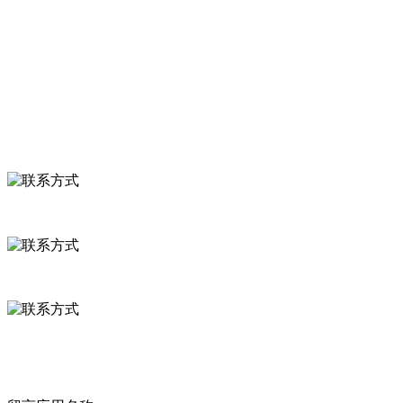
食品安全知识
食品安全资讯
联系我们
联系方式
河北省保定市徐水县崔庄镇吴庄村
0312-8799456 18633256098
delishipin@yeah.net
给我留言