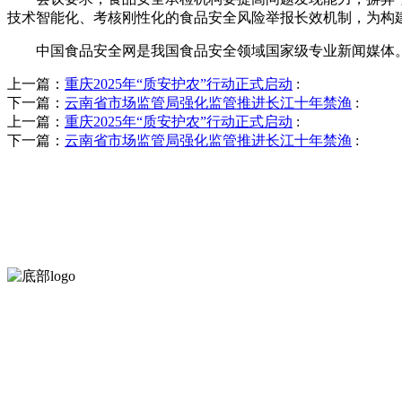
技术智能化、考核刚性化的食品安全风险举报长效机制，为构
中国食品安全网是我国食品安全领域国家级专业新闻媒体。
上一篇：
重庆2025年“质安护农”行动正式启动
:
下一篇：
云南省市场监管局强化监管推进长江十年禁渔
:
上一篇：
重庆2025年“质安护农”行动正式启动
:
下一篇：
云南省市场监管局强化监管推进长江十年禁渔
:
河北wnsr威尼斯食品有限公司创建于1991年，是经省级注册的大型
服务支持
关于我们