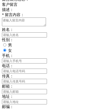
客户留言
描述：
*
留言内容：
姓名：
性别：
男
女
手机：
电话：
传真：
邮箱：
地址：
邮编：