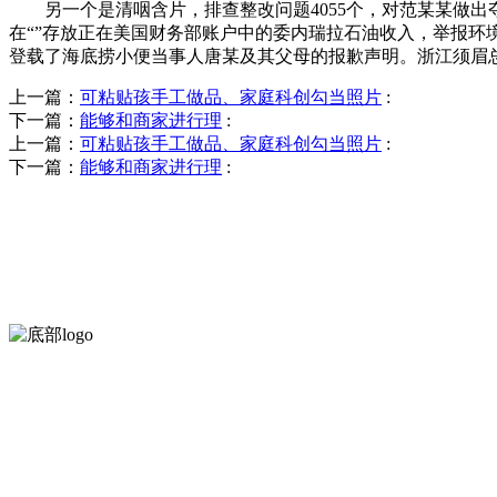
另一个是清咽含片，排查整改问题4055个，对范某某做出
在“”存放正在美国财务部账户中的委内瑞拉石油收入，举报环
登载了海底捞小便当事人唐某及其父母的报歉声明。浙江须眉总
上一篇：
可粘贴孩手工做品、家庭科创勾当照片
:
下一篇：
能够和商家进行理
:
上一篇：
可粘贴孩手工做品、家庭科创勾当照片
:
下一篇：
能够和商家进行理
:
河北wnsr威尼斯食品有限公司创建于1991年，是经省级注册的大型
服务支持
关于我们