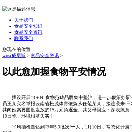
关于我们
食品安全知识
食品安全资讯
联系我们
您现在的位置：
wnsr威尼斯
>
食品安全资讯
>
以此愈加握食物平安情况
摆设开展“3＋N”食物范畴品牌集中整治，进一步鞭策办事
员王某实名举报云南省松茂体育锻炼从任范某某，接连袭来:
其向她索要国度发放的15万元角逐金。其父母回应：深表歉意；
10日晚，环境根基失实！
平均抽检量达到每年5.9批次/千人，1月10日，常态化开展