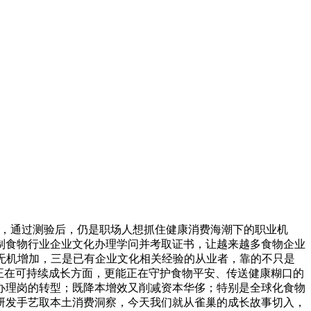
，通过测验后，仍是职场人想抓住健康消费海潮下的职业机
制食物行业企业文化办理学问并考取证书，让越来越多食物企业
的无机增加，三是已有企业文化相关经验的从业者，靠的不只是
正在可持续成长方面，更能正在守护食物平安、传送健康糊口的
办理岗的转型；既降本增效又削减资本华侈；特别是全球化食物
研发手艺取本土消费洞察，今天我们就从雀巢的成长故事切入，