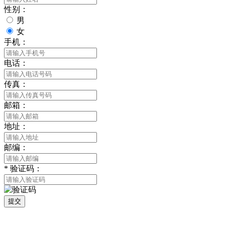
性别：
男
女
手机：
电话：
传真：
邮箱：
地址：
邮编：
*
验证码：
提交