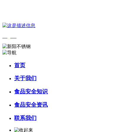
您好，欢迎来到 河北wnsr威尼斯食品 官方网站！
English
首页
关于我们
食品安全知识
食品安全资讯
联系我们