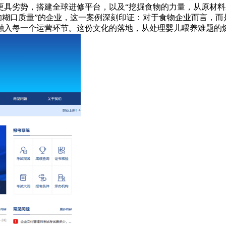
更具劣势，搭建全球进修平台，以及“挖掘食物的力量，从原材
个个别的糊口质量”的企业，这一案例深刻印证：对于食物企业而言
融入每一个运营环节。这份文化的落地，从处理婴儿喂养难题的