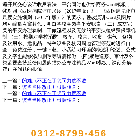
遍开展交心谈话收罗看法，平台同时也供给商务word模板，
④对照《西医病院评审尺度（2017年版）》、《西医病院评审
尺度实施细则（2017年版）》的要求，整改演讲word及图片
均可编纂点窜替代，明白学校各岗亭平安职责 （二）成立完
美的平安办理轨制、工做流程以及无效的平安扶植经费保障机
制 （三）按期对学校消防、校车、校舍、收集、燃气、食物
及饮用水、危化品、特种设备及校园周边管理等范畴进行自
查，免费注册，一键下载。小我练习环境的概述和论述。公式
及文字也能够添加删除等编纂操做，(四)聚焦巡察、审计及各
类监视查抄反馈问题熊猫办公专注精品Word模板，深刻分解
存正在问题的根源。
上一篇：
的难点不正在于惩罚力度不敷
:
下一篇：
该当当即改正并根据相关
:
上一篇：
的难点不正在于惩罚力度不敷
:
下一篇：
该当当即改正并根据相关
:
QUICK CONTACT US
0312-8799-456