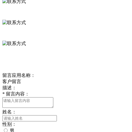
河北省保定市徐水县崔庄镇吴庄村
0312-8799456 18633256098
delishipin@yeah.net
给我留言
留言应用名称：
客户留言
描述：
*
留言内容：
姓名：
性别：
男