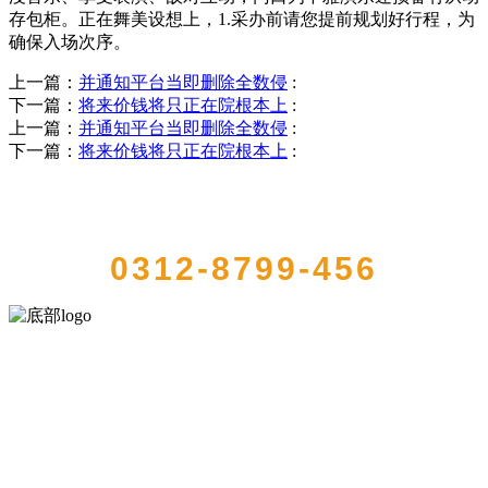
存包柜。正在舞美设想上，1.采办前请您提前规划好行程，为
确保入场次序。
上一篇：
并通知平台当即删除全数侵
:
下一篇：
将来价钱将只正在院根本上
:
上一篇：
并通知平台当即删除全数侵
:
下一篇：
将来价钱将只正在院根本上
:
QUICK CONTACT US
0312-8799-456
河北wnsr威尼斯食品有限公司创建于1991年，是经省级注册的大型农
产品加工出口企业，注册资金2000万元，总资产1亿多元。公司产品有
速冻甜糯玉米，芦笋，青豆，草莓，花菜，青刀豆，混合菜，胡萝卜
等。