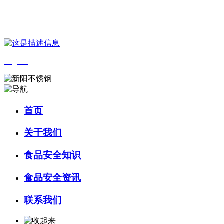
您好，欢迎来到 河北wnsr威尼斯食品 官方网站！
English
首页
关于我们
食品安全知识
食品安全资讯
联系我们