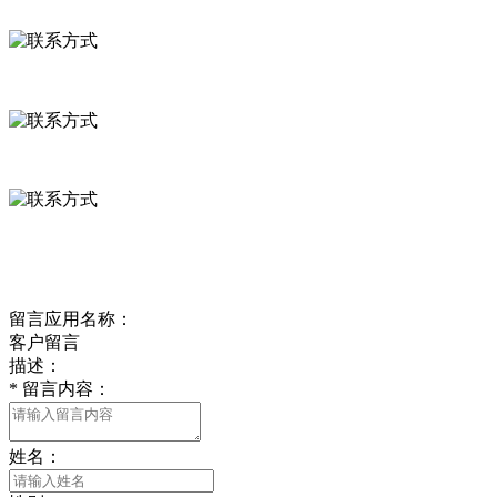
联系方式
河北省保定市徐水县崔庄镇吴庄村
0312-8799456 18633256098
delishipin@yeah.net
给我留言
留言应用名称：
客户留言
描述：
*
留言内容：
姓名：