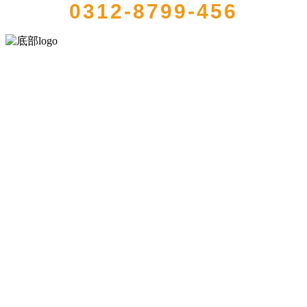
0312-8799-456
河北wnsr威尼斯食品有限公司创建于1991年，是经省级注册的大型农
产品加工出口企业，注册资金2000万元，总资产1亿多元。公司产品有
速冻甜糯玉米，芦笋，青豆，草莓，花菜，青刀豆，混合菜，胡萝卜
等。
服务支持
关于我们
食品安全知识
食品安全资讯
联系我们