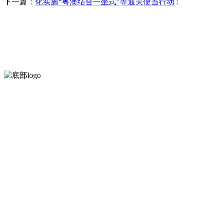
下一篇：
化实施“粤澳结合一坐式”等通关便当行动
:
河北wnsr威尼斯食品有限公司创建于1991年，是经省级注册的大型
服务支持
关于我们
食品安全知识
食品安全资讯
联系我们