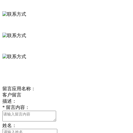
联系方式
河北省保定市徐水县崔庄镇吴庄村
0312-8799456 18633256098
delishipin@yeah.net
给我留言
留言应用名称：
客户留言
描述：
*
留言内容：
姓名：