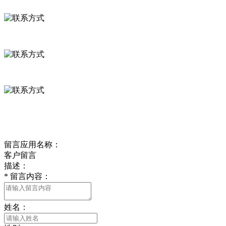
联系方式
河北省保定市徐水县崔庄镇吴庄村
0312-8799456 18633256098
delishipin@yeah.net
给我留言
留言应用名称：
客户留言
描述：
*
留言内容：
姓名：