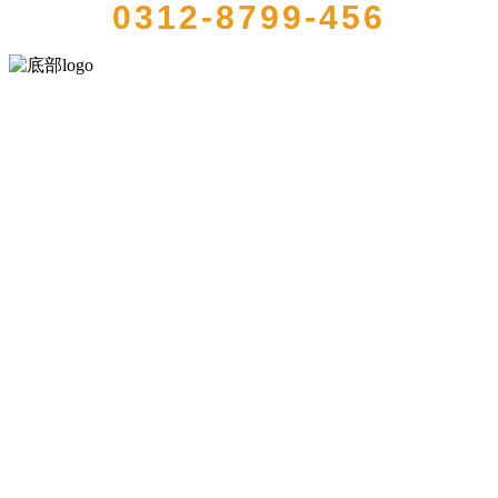
0312-8799-456
河北wnsr威尼斯食品有限公司创建于1991年，是经省级注册的大型农
产品加工出口企业，注册资金2000万元，总资产1亿多元。公司产品有
速冻甜糯玉米，芦笋，青豆，草莓，花菜，青刀豆，混合菜，胡萝卜
等。
服务支持
关于我们
食品安全知识
食品安全资讯
联系我们