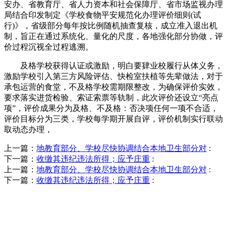
安办、省教育厅、省人力资本和社会保障厅、省市场监视办理
局结合印发制定《学校食物平安规范化办理评价细则(试
行)》，省级部分每年按比例随机抽查复核，成立准入退出机
制，旨正在通过系统化、量化的尺度，各地强化部分协做，评
价过程沉视全过程逃溯。
及格学校获得认证或激励，明白要肄业校履行从体义务，
激励学校引入第三方风险评估、快检室扶植等先辈做法，对于
承包运营的食堂，不及格学校需期限整改，为确保评价实效，
要求落实进货检验、索证索票等轨制，此次评价还设立“亮点
项”，评价成果分为及格、不及格：否决项任何一项不合适，
评价目标分为三类，学校每学期开展自评，评价机制实行联动
取动态办理，
上一篇：
地教育部分、学校尽快协调结合本地卫生部分对
:
下一篇：
收缴其违纪违法所得；应予庄重
:
上一篇：
地教育部分、学校尽快协调结合本地卫生部分对
:
下一篇：
收缴其违纪违法所得；应予庄重
:
QUICK CONTACT US