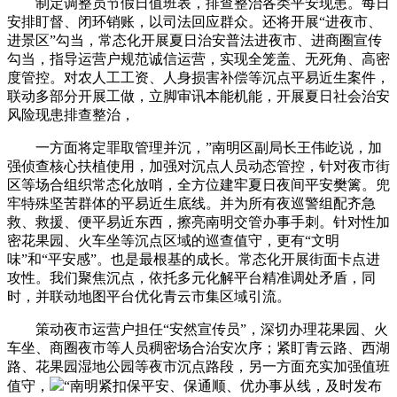
制定调整员节假日值班表，排查整治各类平安现患。每日
安排盯督、闭环销账，以司法回应群众。还将开展“进夜市、
进景区”勾当，常态化开展夏日治安普法进夜市、进商圈宣传
勾当，指导运营户规范诚信运营，实现全笼盖、无死角、高密
度管控。对农人工工资、人身损害补偿等沉点平易近生案件，
联动多部分开展工做，立脚审讯本能机能，开展夏日社会治安
风险现患排查整治，
一方面将定罪取管理并沉，”南明区副局长王伟屹说，加
强侦查核心扶植使用，加强对沉点人员动态管控，针对夜市街
区等场合组织常态化放哨，全方位建牢夏日夜间平安樊篱。兜
牢特殊坚苦群体的平易近生底线。并为所有夜巡警组配齐急
救、救援、便平易近东西，擦亮南明交管办事手刺。针对性加
密花果园、火车坐等沉点区域的巡查值守，更有“文明
味”和“平安感”。也是最根基的成长。常态化开展街面卡点进
攻性。我们聚焦沉点，依托多元化解平台精准调处矛盾，同
时，并联动地图平台优化青云市集区域引流。
策动夜市运营户担任“安然宣传员”，深切办理花果园、火
车坐、商圈夜市等人员稠密场合治安次序；紧盯青云路、西湖
路、花果园湿地公园等夜市沉点路段，另一方面充实加强值班
值守，
“南明紧扣保平安、保通顺、优办事从线，及时发布