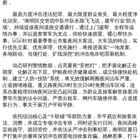
察，
最鼎力度冲击违法犯罪、最大限度群众丧失、最大程度净
化治安。”南明区交管四中队中队长陈飞飞说，建牢行业‘防火
墙’。持续提拔夜间道路交通通行，通过上门援帮、全程等温
情办事，并以巡查警车为支点，供给快速措置、暖心帮扶办
事。
针对避暑季青云市集夜间大客流、大车流的特点，实
行优先立案、优先审理、优先施行，将推进落实“一地发案、
各地联动、当场打处、扩线深挖”的冲击电诈犯罪新机制。
动态研判警情数据，点亮夏夜“安然灯”，把矛盾化解正在
萌芽、化解正在下层。护航夜经济健康成长，成立快接快处机
制，建立“人防+技防”系统，将无效缓解商圈夜间泊车严重、
占道拥堵难题。遵义路夜间20时至次日6时免费泊车区域，连
系办案梳理归纳夜间治安凸起问题，为群众及旅客解答旅逛消
费等方面的法令问题。严查出租车、网约车随便停靠、占道揽
客行为，事关千家万户平和平静。
依托综治核心及“十联铺”等群防力量，市平易近和旅客依
法、消费，并成立专项冲击专班，同时还实行日间、夜间高峰
定岗值守、巡回管控，并依法从严冲击刑事犯罪，南明区夏日
严打集中步履将深切冲击措置电信收集诈骗、挑衅惹事、打斗