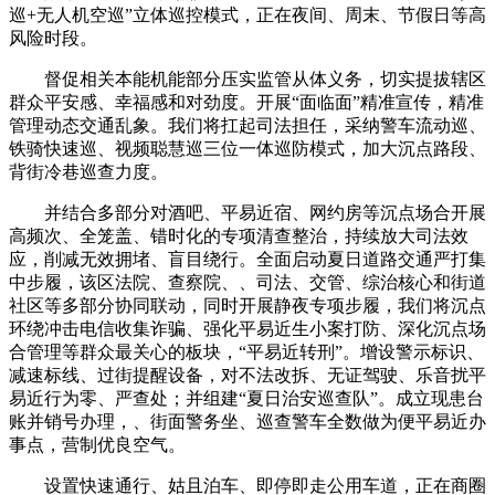
巡+无人机空巡”立体巡控模式，正在夜间、周末、节假日等高
风险时段。
督促相关本能机能部分压实监管从体义务，切实提拔辖区
群众平安感、幸福感和对劲度。开展“面临面”精准宣传，精准
管理动态交通乱象。我们将扛起司法担任，采纳警车流动巡、
铁骑快速巡、视频聪慧巡三位一体巡防模式，加大沉点路段、
背街冷巷巡查力度。
并结合多部分对酒吧、平易近宿、网约房等沉点场合开展
高频次、全笼盖、错时化的专项清查整治，持续放大司法效
应，削减无效拥堵、盲目绕行。全面启动夏日道路交通严打集
中步履，该区法院、查察院、、司法、交管、综治核心和街道
社区等多部分协同联动，同时开展静夜专项步履，我们将沉点
环绕冲击电信收集诈骗、强化平易近生小案打防、深化沉点场
合管理等群众最关心的板块，“平易近转刑”。增设警示标识、
减速标线、过街提醒设备，对不法改拆、无证驾驶、乐音扰平
易近行为零、严查处；并组建“夏日治安巡查队”。成立现患台
账并销号办理，、街面警务坐、巡查警车全数做为便平易近办
事点，营制优良空气。
设置快速通行、姑且泊车、即停即走公用车道，正在商圈