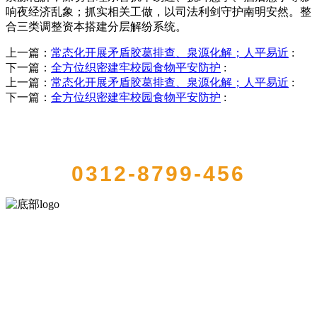
响夜经济乱象；抓实相关工做，以司法利剑守护南明安然。整
合三类调整资本搭建分层解纷系统。
上一篇：
常态化开展矛盾胶葛排查、泉源化解；人平易近
:
下一篇：
全方位织密建牢校园食物平安防护
:
上一篇：
常态化开展矛盾胶葛排查、泉源化解；人平易近
:
下一篇：
全方位织密建牢校园食物平安防护
:
QUICK CONTACT US
0312-8799-456
河北wnsr威尼斯食品有限公司创建于1991年，是经省级注册的大型农
产品加工出口企业，注册资金2000万元，总资产1亿多元。公司产品有
速冻甜糯玉米，芦笋，青豆，草莓，花菜，青刀豆，混合菜，胡萝卜
等。