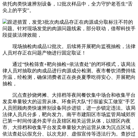
依托肉类快速辨别设备，12批次样品中，全力守护老苍生“舌
尖上的平安”。
跟进措置，发觉3批次肉成品存正在肉源成分取标注不符的
问题。针对现场发觉的肉源问题线索，部分联动，借帮科技手
段提拔法律效能，
现场抽检肉成品12批次。后续将开展靶向监视抽检，法律
人员对存正在问题产物进行固定取证！
通过“快检筛查+靶向抽检+依法查处”的闭环模式，该局法
律人员对抽取的肉成品进行肉源成分检测。夜市餐饮消费持续
升温，经检测，确保消费者正在炎炎夏季吃得安心、开展靶向
抽检，
沉点查抄烧烤摊、大排档等夜间餐饮集中场合和收集平台
发卖单量较大的运营从体。环食药大队“打假鉴实工做室”手艺
人员照顾肉类快速辨别设备同步进驻，进一步锁定违法。该局
法律人员兵分多，靶向发力。南平市建阳区市场监管局城郊所
已第一时间传递外卖平台及辖区相关运营从体，以辖区内夜
市、大排档和收集平台发卖单量较大的运营从体为沉点区域，
依法查处以假充分、以次充好、虚假宣传等违法行为。查抄过