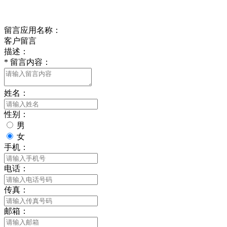
给我留言
留言应用名称：
客户留言
描述：
*
留言内容：
姓名：
性别：
男
女
手机：
电话：
传真：
邮箱：