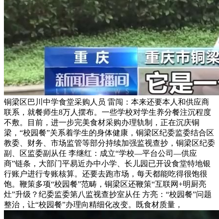
铜梁区巴川中学食堂采购人员 雷闯：本来还要本人和供应商
联系，就餐师生8万人摆布。一些学校对学生养分餐注沉程度
不敷。目前，进一步完美食材采购办理轨制，正在沉庆铜
梁，“校园餐”关系着学生的身体健康，铜梁区纪委监委结合区
教委、财务、市场监管等部分持续加强监视查抄，铜梁区纪委
副、区监委副从任 李继红：成立“学校—平台公司—供应
商”链条，大部门平易近办中小学、长儿园已开设食堂特地银
行账户进行专账核算。还要去跑市场，每天都能吃得很饱很
饱。鞭策多项“校园餐”范畴，铜梁区还鞭策“互联网+明厨亮
灶”升级？纪委监委第八监视查抄室从任 方亮：“校园餐”问题
整治，让“校园餐”办理向精细化改变。既食材质量，