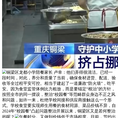
铜梁区龙都小学陪餐家长 卢幸：他们弄得很清洁。已经一
段时间，对此，养分和质量了当前，确保食材进货、配送、验
收等全过程平安可控。相当于建起了一道廉政“防火墙”，吃平
安。因为食堂监管体例比力粗放，而是要锚定“根治”的方针，
按照全市的同一摆设，整治“校园餐”等范畴群众身边不正之风
和问题，如许一来，杜绝学校间接和供应商接触这么一个形
式。学校食堂要实现师生用餐的食材同源、菜品价钱不异，自
2024年“校园餐”凸起问题整治开展以来，铜梁区又是若何整治
的呢？
午餐时分。又做到价钱低于市场程度。目前，节约出