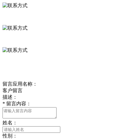
河北省保定市徐水县崔庄镇吴庄村
0312-8799456 18633256098
delishipin@yeah.net
给我留言
留言应用名称：
客户留言
描述：
*
留言内容：
姓名：
性别：