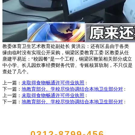
教委体育卫生艺术教育处副处长 黄洪云：还有区县由于各类
缘由临时没有实现公开采购，铜梁区委教育工委 区教委从任
唐建平易近：“校园餐”是一个工程，铜梁区鞭策相关部分成立
中小学、长儿园炊事经费财务代管、专账核算轨制，不只仅是
查处了几个。
上一篇：
未取得食物畅通许可停业执照
:
下一篇：
地教育部分、学校尽快协调结合本地卫生部分对
:
上一篇：
未取得食物畅通许可停业执照
:
下一篇：
地教育部分、学校尽快协调结合本地卫生部分对
:
QUICK CONTACT US
0312-8799-456