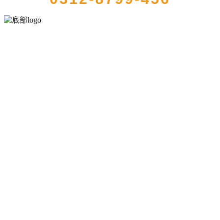
河北wnsr威尼斯食品有限公司创建于1991年，是经省级注册的大型农
产品加工出口企业，注册资金2000万元，总资产1亿多元。公司产品有
速冻甜糯玉米，芦笋，青豆，草莓，花菜，青刀豆，混合菜，胡萝卜
等。
服务支持
关于我们
食品安全知识
食品安全资讯
联系我们
联系方式