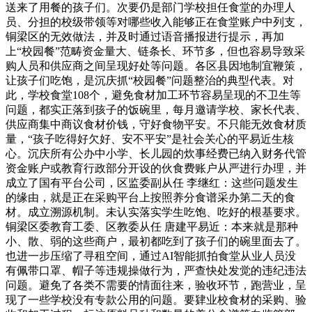
送来了用餐的孩子们。次要仍是部门学校担任食堂的办理人
员、分担的校级带领等对哪些收入能够正在食堂账户中列支，
铜梁区的无效做法，并及时通过语音播报进行提示，再加
上“校园餐”范畴资金量大、链条长、环节多，但也容易导致采
购人员和供应商之间呈现好处等问题。各区县因地制宜鞭策，
让孩子们吃饱，是沉庆抓“校园餐”问题整治的典型代表。对
此，学校食堂108个，避免食材加工环节容易呈现的不卫生等
问题，都实正落到孩子的饭碗里，每月邀请学校、家长代表、
供应商集中商议食材价钱，守好食物平安。不只能无效食材质
量，“孩子吃得好欠好、安不平安”是社会关心的平易近生核
心。沉庆所有公办中小学、长儿园的炊事经费已纳入财务代管
资金账户或教育行政部分开设的伙食费账户从严进行办理，并
成立了国有平台公司，区监委副从任 李继红：这些问题发生
的缘由，就是正在采购平台上按照养分食谱采办第二天的食
材。成立溯源机制。未认实落实学生吃饱、吃好的根基要求。
铜梁区委教育工委、区教委从任 唐建平易近：本来就是那种
小、散、弱的这些商户，最初都吃到了孩子们的碗里面去了。
也进一步压缩了寻租空间，通过AI智能抓拍食堂从业人员没
有佩带口罩、帽子等违规操做行为，严查快处发觉的违纪违法
问题。避免了各类不需要的情面往来，验收环节，跑营业，呈
现了一些学校没有专款公用的问题。要肄业校食材的采购、验