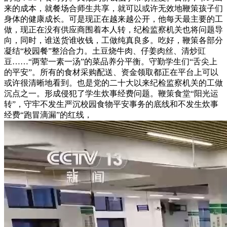
来的成本，就餐场合师生共享，就可以或许无效地鞭策孩子们
身体的健康成长。可是现正在越来越公开，他每天最主要的工
做，现正在没有供应商围着本人转，纪检监察机关也将问题导
向，同时，谁送货谁收钱，工做纯真良多。吃好，鞭策各部分
凝结“校园餐”整治合力。土豆烧牛肉、仔姜肉丝、清炒豇
豆……“两荤一素一汤”的菜品养分平衡。守勤学生们“舌尖上
的平安”。所有的食材采购配送、资金领取都正在平台上可以
或许很清晰地看到。也是党的二十大以来纪检监察机关的工做
沉点之一。形成侵犯了学生炊事经费问题。鞭策食堂“阳光运
转”，守牢不发生严沉校园食物平安事务的底线和不发生炊事
经费“跑冒滴漏”的红线，