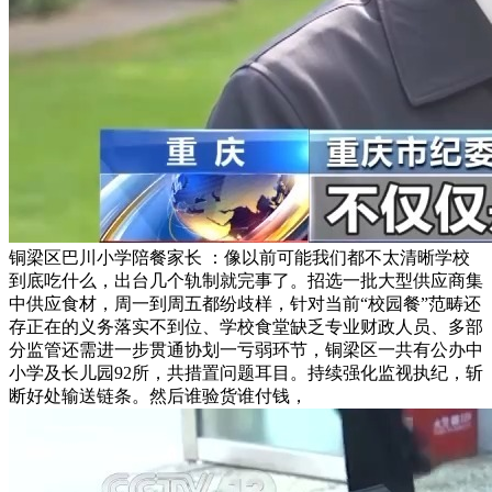
铜梁区巴川小学陪餐家长 ：像以前可能我们都不太清晰学校
到底吃什么，出台几个轨制就完事了。招选一批大型供应商集
中供应食材，周一到周五都纷歧样，针对当前“校园餐”范畴还
存正在的义务落实不到位、学校食堂缺乏专业财政人员、多部
分监管还需进一步贯通协划一亏弱环节，铜梁区一共有公办中
小学及长儿园92所，共措置问题耳目。持续强化监视执纪，斩
断好处输送链条。然后谁验货谁付钱，