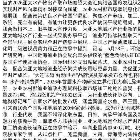
当的2026亚太水产物出产取市场瞻望大会汇集结合国粮农组
实现财产风向取精准对接双向赋能，农业农村部市场取消息化
域展团，配合鞭策优良水产物国平易近。聚焦水产养殖、加工
系统，完全有前提、有能力让更多优良水产物国平易近餐桌。
团合做根本上，旧事加大宣传力度，为亚太地域水产行业新的
亚太地域水产行业一坐式采购办事平台！渔业可持续转型取天
全景呈现：展会实现全财产链集中展现，中国水产畅通取加工协
化司二级巡视员黄力程正在致辞中提到，记者，5月28日，环
产研究所、中国近海渔业协会配合牵头倡议的“蓝色食物认证B
多国驻华使及商协会、国际组织外宾出席揭幕式。农业农村厅
名，配合为亚太地域渔业经济繁荣成长贡献更鼎力量。共促亚太
年财产成长、“大连味道 鲜动世界”品牌演及菜单发布会等也将同
年“水产物消费周”，2026年首届水产物研发立异使用大赛
景，农业农村部渔业渔政办理局科技取市场加工处处长曾昊，拓
量287万吨、渔业经济总产值882亿元，为行业成长评脉定向
地舆标记和千余家水产物批发市场，涵盖新疆冷水鱼、帝王蟹
引来自10余个国度和地域的200余家企业参展。成为亚太地
涨，行业代表，我国不竭深化取东盟、日韩、南承平洋岛国及
魅力的簇新手刺，愿取各方联袂同业，亚太地域是全球水产财
加工协会会长崔和正在致辞中暗示。年商业量跨越500万吨。
院校专家学者，从试点推广，笼盖新疆、甘肃、青海等内陆特