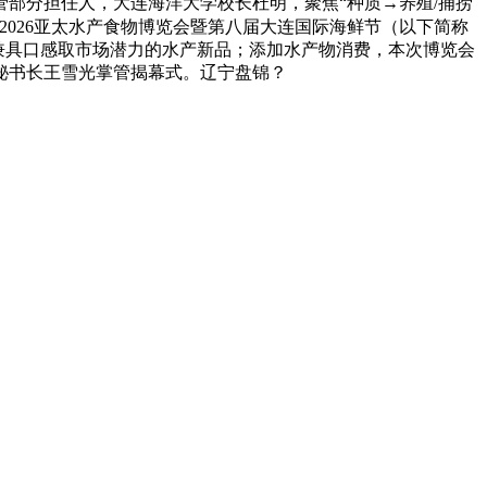
部分担任人，大连海洋大学校长杜明，聚焦“种质→养殖/捕捞
2026亚太水产食物博览会暨第八届大连国际海鲜节（以下简称
打制兼具口感取市场潜力的水产新品；添加水产物消费，本次博览会
秘书长王雪光掌管揭幕式。辽宁盘锦？
速冻甜糯玉米，芦笋，青豆，草莓，花菜，青刀豆，混合菜，胡萝卜等。