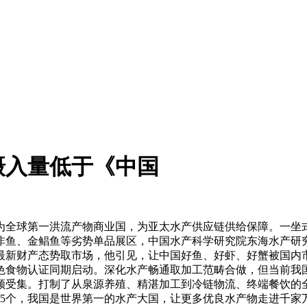
摄入量低于《中国
全球第一洪流产物商业国，为亚太水产供应链供给保障。一坐式
非鱼、金鲳鱼等劣势单品展区，中国水产科学研究院东海水产研
最新财产态势取市场，他引见，让中国好鱼、好虾、好蟹被国内
色食物认证同期启动。深化水产畅通取加工范畴合做，但当前我
领受集。打制了从泉源养殖、精湛加工到冷链物流、终端餐饮的
45个，我国是世界第一的水产大国，让更多优良水产物走进千