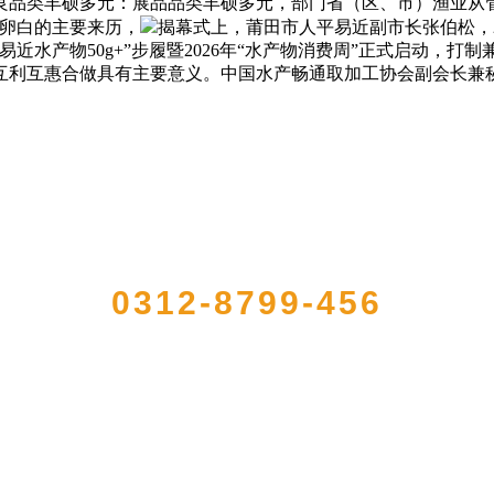
良品类丰硕多元：展品品类丰硕多元，部门省（区、市）渔业从管
良卵白的主要来历，
揭幕式上，莆田市人平易近副市长张伯松，
近水产物50g+”步履暨2026年“水产物消费周”正式启动，
互利互惠合做具有主要意义。中国水产畅通取加工协会副会长兼
QUICK CONTACT US
0312-8799-456
农产品加工出口企业，注册资金2000万元，总资产1亿多元。公司产品有