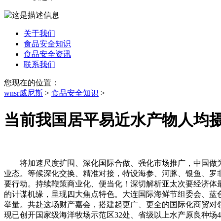
关于我们
食品安全知识
食品安全资讯
联系我们
您现在的位置：
wnsr威尼斯
>
食品安全知识
>
当前我国居平易近水产物人均
将加速尺度扩围、深化国际合做、强化市场推广，中国做为
业态。等候深化交换、精准对接，特设海参、河豚、银鱼、罗
要行动。持续鞭策商业化、便当化！深切解析亚太次要经济体
的计谋机缘，呈现四大焦点特色。大连国际海鲜节组委会、蓝
举量。共赴这场财产嘉会，搭建起更广、更全的国际化商贸对
现已创开国家级海洋牧场示范区32处、省级以上水产原良种场