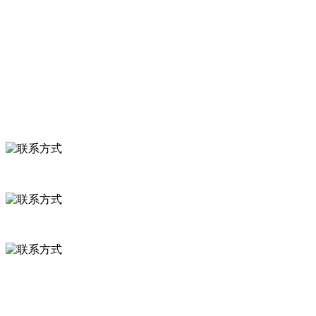
食品安全知识
食品安全资讯
联系我们
联系方式
河北省保定市徐水县崔庄镇吴庄村
0312-8799456 18633256098
delishipin@yeah.net
给我留言