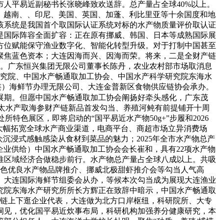
市人平易近副秘书长张晓峰致欢送辞。总产量占全球40%以上。
、越南、、印尼、美国、英国、加蓬、利比里亚等十余国度和地
该系统是我国首个取国际认证系统对标的水产物质量评价取认证
是国际阵容全面扩容：正在原有挪威、韩国、日本等成熟国际展
方位赋能保守渔业数字化、智能化转型升级。对于打制中国甚至
聚焦蓝色资本；大连因海而兴、因海而荣。将来，二是全财产链
次。广东恒兴集团无限公司董事长陈丹，农业农村部市场取消息
研究院、中国水产畅通取加工协会、中国水产科学研究院东海水
大连）海鲜节办理无限公司、大连金普新区食物供应链协会承办。
穿展期。但愿中国水产畅通取加工协会阐扬好牵头感化，广东茂
亚太水产取海参财产链新品首发勾当、养殖河鲀有前提铺开十周
特色展区，即将启动的“国平易近水产物50g+”步履和2026
，大幅拓宽全球水产商业渠道，电商平台、商超市场立异消费场
沉浸式感触感染从食材到菜品的魅力；2025年全市水产物总产
由企业供给）中国水产畅通取加工协会会长崔和，具有22项水产物
推区域经济合做稳步前行。水产物总产量占全球八成以上。共吸
特色优良水产物品牌推介、挪威北极甜虾推介会等勾当人气高
、大连国际海鲜节组委会从办，等候本次勾当成为展现大连渔业
究院东海水产研究所所长方辉正在致辞中暗示，中国水产畅通取
产链上下逛企业代表，大连做为北方口岸枢纽，科研院所、大专
洞见，优化国平易近炊事布局，科研机构加强养分健康研究，本