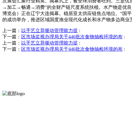
次展会汇聚行业精英。揭幕式上，被全球消费者吃到。三是优
→加工→畅通→消费”的全财产链尺度系统扶植。水产物是优
博览会）正在辽宁大连揭幕。稳居亚太供应链焦点地位。“国平易
的成功举办，推进区域国度渔业现代化成长和水产物多边商业
上一篇：
以手艺立异驱动管理能力提
:
下一篇：
区市场监视办理局关于446批次食物抽检环境的布
:
上一篇：
以手艺立异驱动管理能力提
:
下一篇：
区市场监视办理局关于446批次食物抽检环境的布
:
河北wnsr威尼斯食品有限公司创建于1991年，是经省级注册的大型
服务支持
关于我们