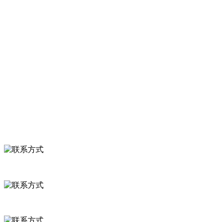
等。
服务支持
关于我们
食品安全知识
食品安全资讯
联系我们
联系方式
河北省保定市徐水县崔庄镇吴庄村
0312-8799456 18633256098