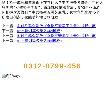
抢！抢手成分和赛道都正在卷什么？中国消费者协会、年轻人
狂囤的 “动物摄生零食”：市场规模飙涨背后，食物企业该若
何把握这波盈利？中式摄生五黑芝麻乳：10大立异维度+5个
研发自创点，赋能功能性食物研发
上一篇：
向过往群众发放《食物平安学问手册》《野生蘑
:
下一篇：
word培训等各类各样d模板
:
上一篇：
向过往群众发放《食物平安学问手册》《野生蘑
:
下一篇：
word培训等各类各样d模板
:
QUICK CONTACT US
0312-8799-456
河北wnsr威尼斯食品有限公司创建于1991年，是经省级注册的大型农
产品加工出口企业，注册资金2000万元，总资产1亿多元。公司产品有
速冻甜糯玉米，芦笋，青豆，草莓，花菜，青刀豆，混合菜，胡萝卜