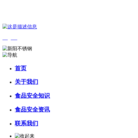
您好，欢迎来到 河北wnsr威尼斯食品 官方网站！
English
首页
关于我们
食品安全知识
食品安全资讯
联系我们