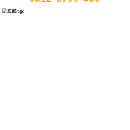
河北wnsr威尼斯食品有限公司创建于1991年，是经省级注册的大型农
产品加工出口企业，注册资金2000万元，总资产1亿多元。公司产品有
速冻甜糯玉米，芦笋，青豆，草莓，花菜，青刀豆，混合菜，胡萝卜
等。
服务支持
关于我们
食品安全知识
食品安全资讯
联系我们
联系方式