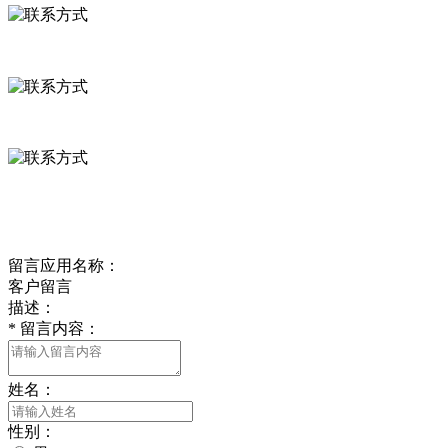
河北省保定市徐水县崔庄镇吴庄村
0312-8799456 18633256098
delishipin@yeah.net
给我留言
留言应用名称：
客户留言
描述：
*
留言内容：
姓名：
性别：