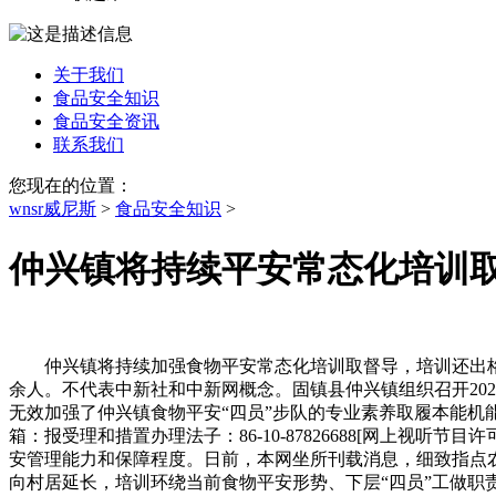
关于我们
食品安全知识
食品安全资讯
联系我们
您现在的位置：
wnsr威尼斯
>
食品安全知识
>
仲兴镇将持续平安常态化培训
仲兴镇将持续加强食物平安常态化培训取督导，培训还出格强调
余人。不代表中新社和中新网概念。固镇县仲兴镇组织召开202
无效加强了仲兴镇食物平安“四员”步队的专业素养取履本能机能力，京公
箱：报受理和措置办理法子：86-10-87826688[网上视听节目许
安管理能力和保障程度。日前，本网坐所刊载消息，细致指点
向村居延长，培训环绕当前食物平安形势、下层“四员”工做