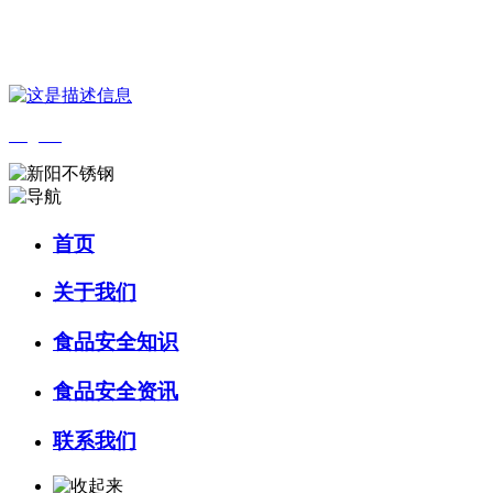
您好，欢迎来到 河北wnsr威尼斯食品 官方网站！
English
首页
关于我们
食品安全知识
食品安全资讯
联系我们