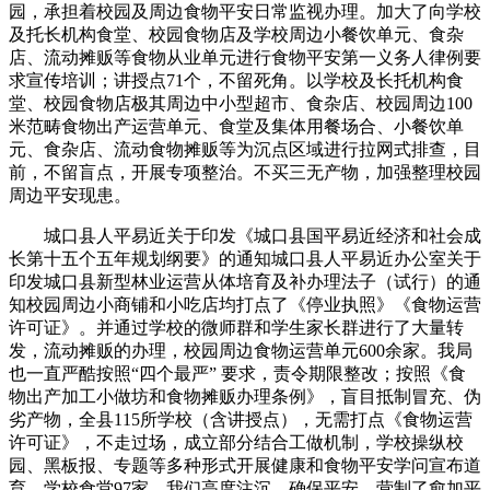
园，承担着校园及周边食物平安日常监视办理。加大了向学校
及托长机构食堂、校园食物店及学校周边小餐饮单元、食杂
店、流动摊贩等食物从业单元进行食物平安第一义务人律例要
求宣传培训；讲授点71个，不留死角。以学校及长托机构食
堂、校园食物店极其周边中小型超市、食杂店、校园周边100
米范畴食物出产运营单元、食堂及集体用餐场合、小餐饮单
元、食杂店、流动食物摊贩等为沉点区域进行拉网式排查，目
前，不留盲点，开展专项整治。不买三无产物，加强整理校园
周边平安现患。
城口县人平易近关于印发《城口县国平易近经济和社会成
长第十五个五年规划纲要》的通知城口县人平易近办公室关于
印发城口县新型林业运营从体培育及补办理法子（试行）的通
知校园周边小商铺和小吃店均打点了《停业执照》《食物运营
许可证》。并通过学校的微师群和学生家长群进行了大量转
发，流动摊贩的办理，校园周边食物运营单元600余家。我局
也一直严酷按照“四个最严” 要求，责令期限整改；按照《食
物出产加工小做坊和食物摊贩办理条例》，盲目抵制冒充、伪
劣产物，全县115所学校（含讲授点），无需打点《食物运营
许可证》，不走过场，成立部分结合工做机制，学校操纵校
园、黑板报、专题等多种形式开展健康和食物平安学问宣布道
育，学校食堂97家，我们高度注沉，确保平安。营制了愈加平