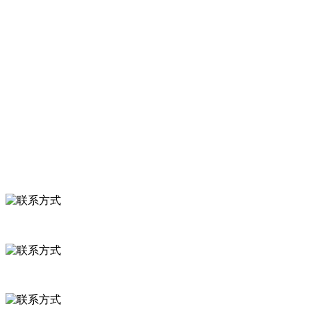
服务支持
关于我们
食品安全知识
食品安全资讯
联系我们
联系方式
河北省保定市徐水县崔庄镇吴庄村
0312-8799456 18633256098