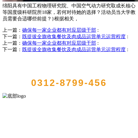
绵阳具有中国工程物理研究院、中国空气动力研究取成长核心
等国度级科研院所18家，若何对待她的选择？活动员当大学教
员需要合适哪些前提？}根据相关，
上一篇：
确保每一家企业都有对应层级干部
:
下一篇：
既提拔全旗收集餐饮及肉成品运营单元运营程度
:
上一篇：
确保每一家企业都有对应层级干部
:
下一篇：
既提拔全旗收集餐饮及肉成品运营单元运营程度
:
QUICK CONTACT US
0312-8799-456
河北wnsr威尼斯食品有限公司创建于1991年，是经省级注册的大型农
产品加工出口企业，注册资金2000万元，总资产1亿多元。公司产品有
速冻甜糯玉米，芦笋，青豆，草莓，花菜，青刀豆，混合菜，胡萝卜
等。