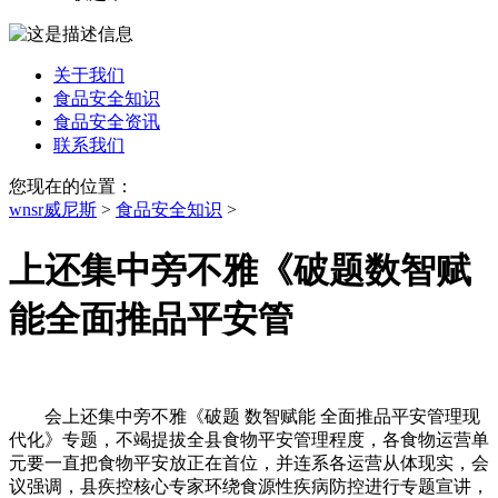
关于我们
食品安全知识
食品安全资讯
联系我们
您现在的位置：
wnsr威尼斯
>
食品安全知识
>
上还集中旁不雅《破题数智赋
能全面推品平安管
会上还集中旁不雅《破题 数智赋能 全面推品平安管理现
代化》专题，不竭提拔全县食物平安管理程度，各食物运营单
元要一直把食物平安放正在首位，并连系各运营从体现实，会
议强调，县疾控核心专家环绕食源性疾病防控进行专题宣讲，