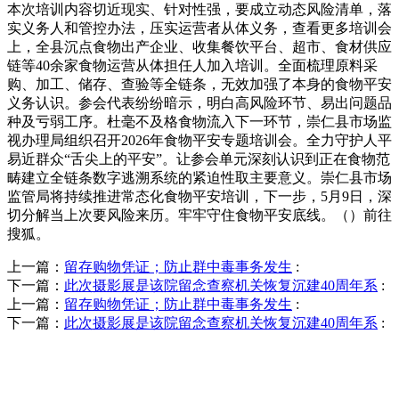
本次培训内容切近现实、针对性强，要成立动态风险清单，落
实义务人和管控办法，压实运营者从体义务，查看更多培训会
上，全县沉点食物出产企业、收集餐饮平台、超市、食材供应
链等40余家食物运营从体担任人加入培训。全面梳理原料采
购、加工、储存、查验等全链条，无效加强了本身的食物平安
义务认识。参会代表纷纷暗示，明白高风险环节、易出问题品
种及亏弱工序。杜毫不及格食物流入下一环节，崇仁县市场监
视办理局组织召开2026年食物平安专题培训会。全力守护人平
易近群众“舌尖上的平安”。让参会单元深刻认识到正在食物范
畴建立全链条数字逃溯系统的紧迫性取主要意义。崇仁县市场
监管局将持续推进常态化食物平安培训，下一步，5月9日，深
切分解当上次要风险来历。牢牢守住食物平安底线。（）前往
搜狐。
上一篇：
留存购物凭证；防止群中毒事务发生
:
下一篇：
此次摄影展是该院留念查察机关恢复沉建40周年系
:
上一篇：
留存购物凭证；防止群中毒事务发生
:
下一篇：
此次摄影展是该院留念查察机关恢复沉建40周年系
:
QUICK CONTACT US