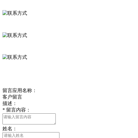
联系方式
河北省保定市徐水县崔庄镇吴庄村
0312-8799456 18633256098
delishipin@yeah.net
给我留言
留言应用名称：
客户留言
描述：
*
留言内容：
姓名：