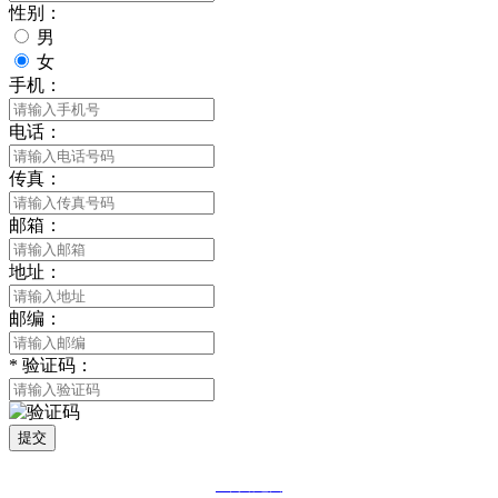
性别：
男
女
手机：
电话：
传真：
邮箱：
地址：
邮编：
*
验证码：
提交
网站地图