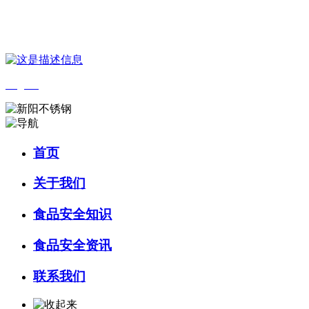
您好，欢迎来到 河北wnsr威尼斯食品 官方网站！
English
首页
关于我们
食品安全知识
食品安全资讯
联系我们