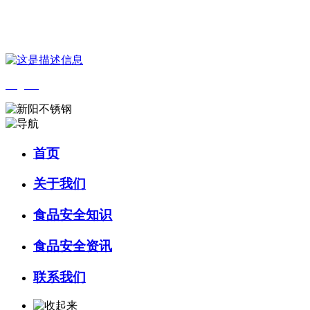
您好，欢迎来到 河北wnsr威尼斯食品 官方网站！
English
首页
关于我们
食品安全知识
食品安全资讯
联系我们