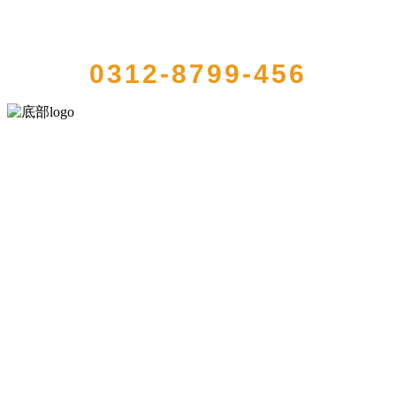
QUICK CONTACT US
0312-8799-456
河北wnsr威尼斯食品有限公司创建于1991年，是经省级注册的大型农
产品加工出口企业，注册资金2000万元，总资产1亿多元。公司产品有
速冻甜糯玉米，芦笋，青豆，草莓，花菜，青刀豆，混合菜，胡萝卜
等。
服务支持
关于我们
食品安全知识
食品安全资讯