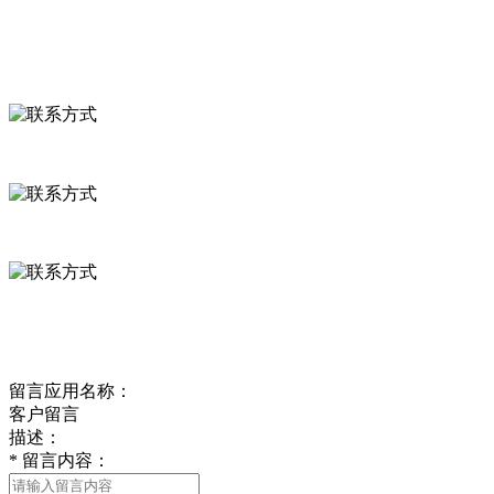
联系我们
联系方式
河北省保定市徐水县崔庄镇吴庄村
0312-8799456 18633256098
delishipin@yeah.net
给我留言
留言应用名称：
客户留言
描述：
*
留言内容：