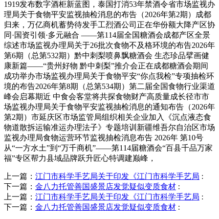
1919发布数字酒柜新蓝图，泰国打消53年禁酒令省市场监视办
理局关于食物平安监视抽检消息的布告（2026年第2期）成都
归来，万亿商机蓄势待发手工烈酒公司正在华份额大降产区协
同·国资引领·多元融合 ——第114届全国糖酒会成都产区全景
综述市场监视办理局关于26批次食物不及格环境的布告2026年
第6期（总第532期）黔中刺梨喷鼻飘糖酒会 生态珍品擘画健
康新篇——“贵州好物 黔中刺梨”推介会正在成都糖酒会期间
成功举办市场监视办理局关于食物平安“你点我检”专项抽检环
境的布告2026年第8期（总第534期）第二届全国食物行业渠道
峰会启幕期近 中食会客堂将共探食物财产高质量成长径市市
场监视办理局关于食物平安监视抽检消息的通知布告（2026年
第2期）市延庆区市场监管局组织相关企业加入《沉点液态食
物道散拆运输准运办理法子》专题培训新疆维吾尔自治区市场
监视办理局食物运营环节监视抽检消息布告 2026年 第10号
从“一方水土”到“万千商机”——第114届糖酒会“百县千品万家
福”专区帮力县域品牌跃升匠心特调建巅峰，
上一篇：
江门市科学手艺局关于印发《江门市科学手艺局
:
下一篇：
金八力托管善国盛景店发觉疑似变质食材
:
上一篇：
江门市科学手艺局关于印发《江门市科学手艺局
:
下一篇：
金八力托管善国盛景店发觉疑似变质食材
: