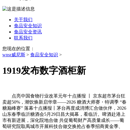
关于我们
食品安全知识
食品安全资讯
联系我们
您现在的位置：
wnsr威尼斯
>
食品安全知识
>
1919发布数字酒柜新
点亮中国食物行业改革元年十点播报 丨 京东超市茅台狂
卖超50%，潮饮焕新启华章——2026 糖酒大师赛・特调季 “春
糖巅峰赛” 落幕十点播报丨茅台再度成消博汇合做伙伴，2026
山东春季临沂糖酒会5月29日昌大揭幕，看临沂。啤酒赴港上
市有新进展，深化院地合做 共促葡萄财产高质量成长——葡
萄研究院取禹城市开展科技合做交换抢占春季招商黄金季、