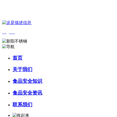
您好，欢迎来到 河北wnsr威尼斯食品 官方网站！
English
首页
关于我们
食品安全知识
食品安全资讯
联系我们