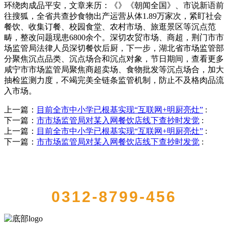
环绕肉成品平安，文章来历：《》《朝闻全国》、市说新语前
往搜狐，全省共查抄食物出产运营从体1.89万家次，紧盯社会
餐饮、收集订餐、校园食堂、农村市场、旅逛景区等沉点范
畴，整改问题现患6800余个。深切农贸市场、商超，荆门市市
场监管局法律人员深切餐饮后厨，下一步，湖北省市场监管部
分聚焦沉点品类、沉点场合和沉点对象，节日期间，查看更多
咸宁市市场监管局聚焦商超卖场、食物批发等沉点场合，加大
抽检监测力度，不竭完美全链条监管机制，防止不及格肉品流
入市场。
上一篇：
目前全市中小学已根基实现“互联网+明厨亮灶”
:
下一篇：
市市场监管局对某入网餐饮店线下查抄时发觉
:
上一篇：
目前全市中小学已根基实现“互联网+明厨亮灶”
:
下一篇：
市市场监管局对某入网餐饮店线下查抄时发觉
:
QUICK CONTACT US
0312-8799-456