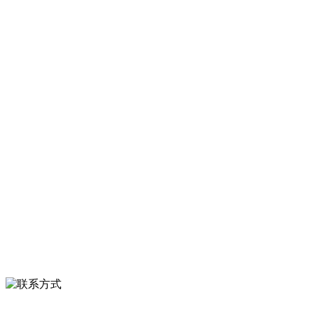
河北wnsr威尼斯食品有限公司创建于1991年，是经省级注册的大型农
产品加工出口企业，注册资金2000万元，总资产1亿多元。公司产品有
速冻甜糯玉米，芦笋，青豆，草莓，花菜，青刀豆，混合菜，胡萝卜
等。
服务支持
关于我们
食品安全知识
食品安全资讯
联系我们
联系方式
河北省保定市徐水县崔庄镇吴庄村