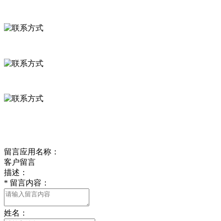
联系方式
河北省保定市徐水县崔庄镇吴庄村
0312-8799456 18633256098
delishipin@yeah.net
给我留言
留言应用名称：
客户留言
描述：
*
留言内容：
姓名：