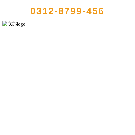
0312-8799-456
河北wnsr威尼斯食品有限公司创建于1991年，是经省级注册的大型农
产品加工出口企业，注册资金2000万元，总资产1亿多元。公司产品有
速冻甜糯玉米，芦笋，青豆，草莓，花菜，青刀豆，混合菜，胡萝卜
等。
服务支持
关于我们
食品安全知识
食品安全资讯
联系我们