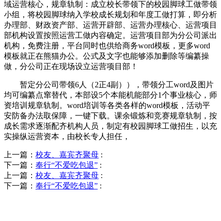
域运营核心，规章轨制：成立校长带领下的校园脚球工做带领
小组，将校园脚球纳入学校成长规划和年度工做打算，即分析
办理部、财政资产部、运营开辟部、运营办理核心、运营项目
部机构设置按照运营工做内容确定。运营项目部为分公司派出
机构，免费注册，平台同时也供给商务word模板，更多word
模板就正在熊猫办公。公式及文字也能够添加删除等编纂操
做，分公司正在现场设立运营项目部！
暂定分公司带领6人（2正4副）），带领分工word及图片
均可编纂点窜替代，本部设5个本能机能部分1个事业核心，师
资培训规章轨制。word培训等各类各样的word模板，活动平
安防备办法取保障，一键下载。课余锻炼和竞赛规章轨制，按
成长需求逐渐配齐机构人员，制定有校园脚球工做招生，以充
实操纵运营资本，由校长专人担任，
上一篇：
校友、嘉宾齐聚母
:
下一篇：
奉行“不爱吃包退”
:
上一篇：
校友、嘉宾齐聚母
:
下一篇：
奉行“不爱吃包退”
:
QUICK CONTACT US