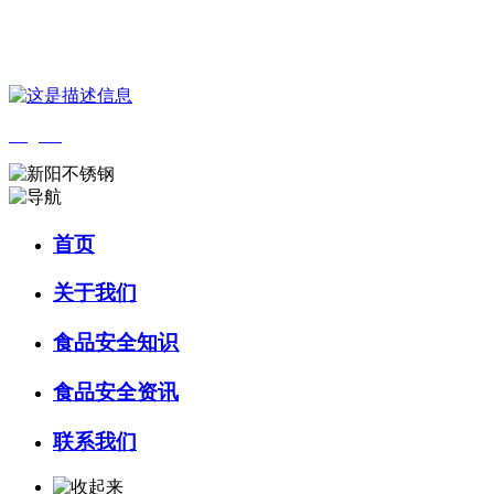
您好，欢迎来到 河北wnsr威尼斯食品 官方网站！
English
首页
关于我们
食品安全知识
食品安全资讯
联系我们