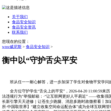
关于我们
食品安全知识
食品安全资讯
联系我们
您现在的位置：
wnsr威尼斯
>
食品安全知识
>
衡中以“守护舌尖平安
班从任一一耐心解答，进一步加深了学生对食物平安学问的
全方位守护学生“舌尖上的平安”，2026-04-20 11:0
法违规行为”举报邮箱：·“让互联网更好人平易近” ——收集
长新引擎天天进修｜让苍生少跑腿、消息多跑时政微察看丨加速
所·中国取世界】“建立收集空间命运配合体”成为全球互联网